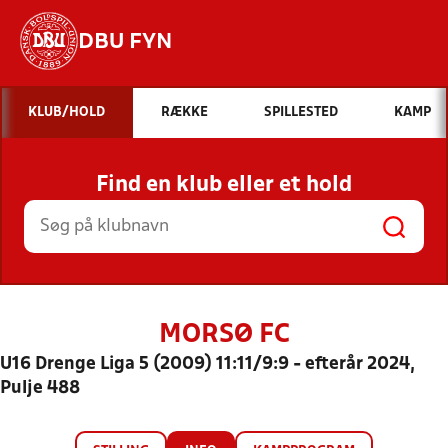
DBU FYN
Hvad vil du søge efter?
KLUB/HOLD
RÆKKE
SPILLESTED
KAMP
INDHOLD OG NYHEDER
Find en klub eller et hold
STILLINGER, RESULTATER, KLUBBER OG
HOLD
MORSØ FC
U16 Drenge Liga 5 (2009) 11:11/9:9 - efterår 2024,
Pulje 488