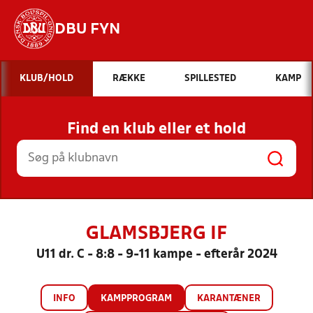
DBU FYN
Hvad vil du søge efter?
KLUB/HOLD
RÆKKE
SPILLESTED
KAMP
INDHOLD OG NYHEDER
Find en klub eller et hold
STILLINGER, RESULTATER, KLUBBER OG
HOLD
GLAMSBJERG IF
U11 dr. C - 8:8 - 9-11 kampe - efterår 2024
INFO
KAMPPROGRAM
KARANTÆNER