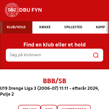
DBU FYN
Hvad vil du søge efter?
KLUB/HOLD
RÆKKE
SPILLESTED
KAMP
INDHOLD OG NYHEDER
Find en klub eller et hold
STILLINGER, RESULTATER, KLUBBER OG
HOLD
BBB/SB
U19 Drenge Liga 3 (2006-07) 11:11 - efterår 2024,
Pulje 2