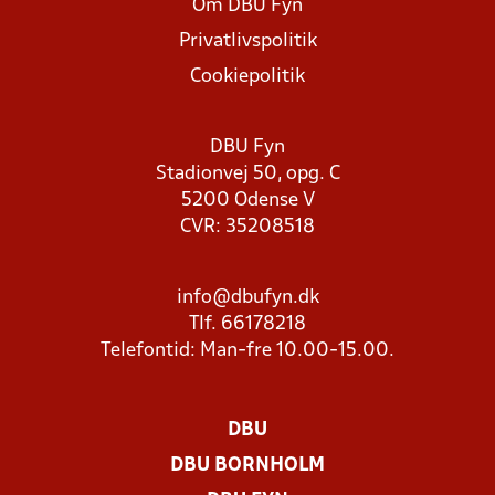
Om DBU Fyn
Privatlivspolitik
Cookiepolitik
DBU Fyn
Stadionvej 50, opg. C
5200 Odense V
CVR: 35208518
info@dbufyn.dk
Tlf. 66178218
Telefontid: Man-fre 10.00-15.00.
DBU
DBU BORNHOLM