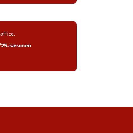
office.
24/25-sæsonen