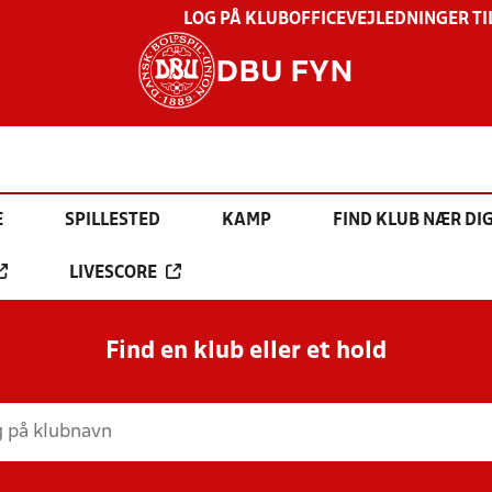
LOG PÅ KLUBOFFICE
VEJLEDNINGER TI
DBU FYN
E
SPILLESTED
KAMP
FIND KLUB NÆR DI
LIVESCORE
Find en klub eller et hold