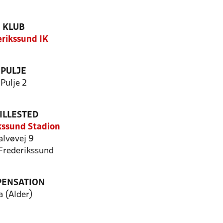
KLUB
erikssund IK
PULJE
Pulje 2
ILLESTED
kssund Stadion
alvøvej 9
Frederikssund
PENSATION
a (Alder)