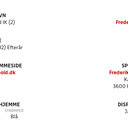
VN
 IK (2)
Fred
E
12) Efterår
EMMESIDE
SP
old.dk
Frederi
K
3600 
 HJEMME
DIS
STRØMPER
J
Blå