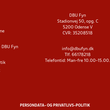
DBU Fyn
Stadionvej 50, opg. C
5200 Odense V
rne
CVR: 35208518
- DBU Fyn
info@dbufyn.dk
Tlf. 66178218
Telefontid: Man-fre 10.00-15.00
tik
k
PERSONDATA- OG PRIVATLIVS-POLITIK