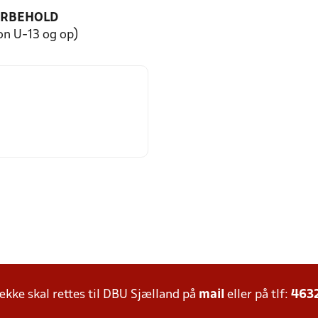
ORBEHOLD
on U-13 og op)
ke skal rettes til DBU Sjælland på
mail
eller på tlf:
463