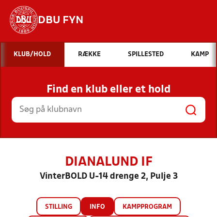
DBU FYN
Hvad vil du søge efter?
KLUB/HOLD
RÆKKE
SPILLESTED
KAMP
INDHOLD OG NYHEDER
Find en klub eller et hold
STILLINGER, RESULTATER, KLUBBER OG
HOLD
DIANALUND IF
VinterBOLD U-14 drenge 2, Pulje 3
STILLING
INFO
KAMPPROGRAM