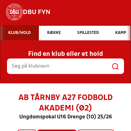
DBU FYN
Hvad vil du søge efter?
KLUB/HOLD
RÆKKE
SPILLESTED
KAMP
INDHOLD OG NYHEDER
Find en klub eller et hold
STILLINGER, RESULTATER, KLUBBER OG
HOLD
AB TÅRNBY A27 FODBOLD
AKADEMI (Ø2)
Ungdomspokal U16 Drenge (10) 25/26