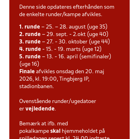
Denne side opdateres efterhånden som
de enkelte runder/kampe afvikles.
1. runde
– 25. – 28. august (uge 35)
2. runde
– 29. sept. - 2.okt (uge 40)
3. runde
– 27. - 30. oktober (uge 44)
4. runde
- 15. - 19. marts (uge 12)
5. runde
– 13. - 16. april (semifinaler)
(uge 16)
Finale
afvikles onsdag den 20. maj
2026, kl. 19:00, Tingbjerg IP,
stadionbanen.
Ovenstående runder/ugedatoer
er
vejledende
.
Bemærk at ifb. med
pokalkampe
skal
hjemmeholdet på
spilledagen senest kl. 24.00 indtaste