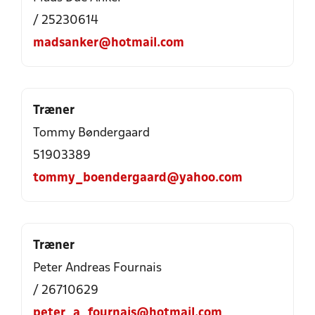
/ 25230614
madsanker@hotmail.com
Træner
Tommy Bøndergaard
51903389
tommy_boendergaard@yahoo.com
Træner
Peter Andreas Fournais
/ 26710629
peter_a_fournais@hotmail.com