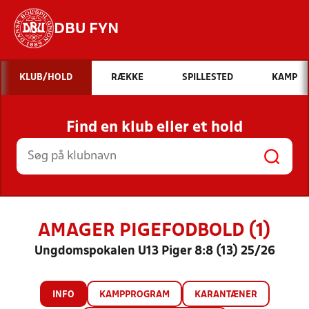
DBU FYN
Hvad vil du søge efter?
KLUB/HOLD
RÆKKE
SPILLESTED
KAMP
INDHOLD OG NYHEDER
Find en klub eller et hold
STILLINGER, RESULTATER, KLUBBER OG
HOLD
AMAGER PIGEFODBOLD (1)
Ungdomspokalen U13 Piger 8:8 (13) 25/26
INFO
KAMPPROGRAM
KARANTÆNER