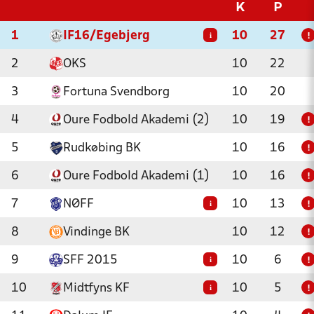
K
P
1
IF16/Egebjerg
10
27
i
!
2
OKS
10
22
3
Fortuna Svendborg
10
20
4
Oure Fodbold Akademi (2)
10
19
!
5
Rudkøbing BK
10
16
!
6
Oure Fodbold Akademi (1)
10
16
!
7
NØFF
10
13
i
!
8
Vindinge BK
10
12
!
9
SFF 2015
10
6
i
!
10
Midtfyns KF
10
5
i
!