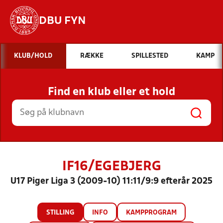
DBU FYN
Hvad vil du søge efter?
KLUB/HOLD
RÆKKE
SPILLESTED
KAMP
INDHOLD OG NYHEDER
Find en klub eller et hold
STILLINGER, RESULTATER, KLUBBER OG
HOLD
IF16/EGEBJERG
U17 Piger Liga 3 (2009-10) 11:11/9:9 efterår 2025
STILLING
INFO
KAMPPROGRAM