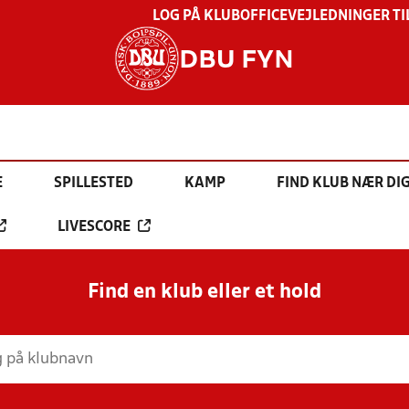
LOG PÅ KLUBOFFICE
VEJLEDNINGER TI
DBU FYN
E
SPILLESTED
KAMP
FIND KLUB NÆR DI
LIVESCORE
Find en klub eller et hold