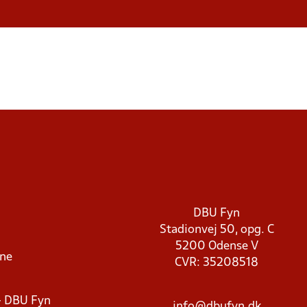
DBU Fyn
Stadionvej 50, opg. C
5200 Odense V
rne
CVR: 35208518
- DBU Fyn
info@dbufyn.dk