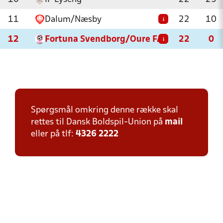
11
Dalum/Næsby
22
10
i
12
Fortuna Svendborg/Oure FA
22
0
i
Spørgsmål omkring denne række skal
rettes til Dansk Boldspil-Union på
mail
eller på tlf:
4326 2222