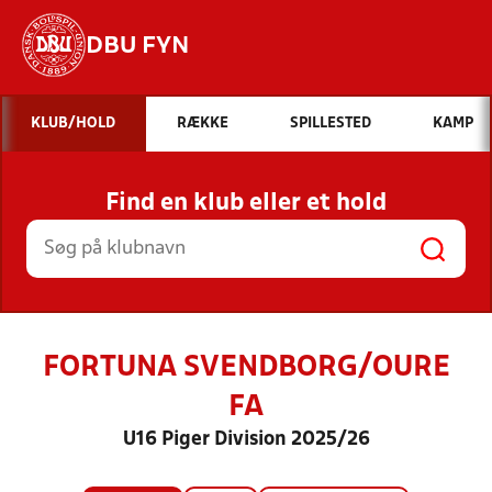
DBU FYN
Hvad vil du søge efter?
KLUB/HOLD
RÆKKE
SPILLESTED
KAMP
INDHOLD OG NYHEDER
Find en klub eller et hold
STILLINGER, RESULTATER, KLUBBER OG
HOLD
FORTUNA SVENDBORG/OURE
FA
U16 Piger Division 2025/26