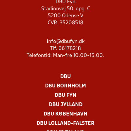
DBU Fyn
Stadionvej 50, opg. C
5200 Odense V
CVR: 35208518
info@dbufyn.dk
Tlf. 66178218
Telefontid: Man-fre 10.00-15.00.
DBU
DBU BORNHOLM
DBU FYN
DBU JYLLAND
DBU KØBENHAVN
DBU LOLLAND-FALSTER