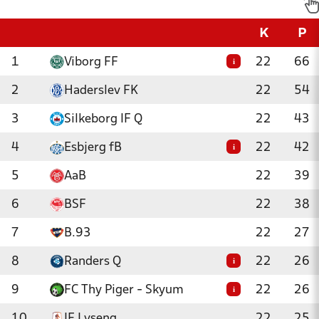
K
P
1
Viborg FF
22
66
i
2
Haderslev FK
22
54
3
Silkeborg IF Q
22
43
4
Esbjerg fB
22
42
i
5
AaB
22
39
6
BSF
22
38
7
B.93
22
27
8
Randers Q
22
26
i
9
FC Thy Piger - Skyum
22
26
i
10
IF Lyseng
22
25