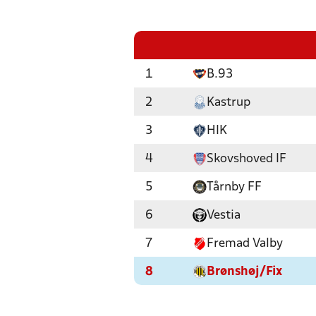
1
B.93
2
Kastrup
3
HIK
4
Skovshoved IF
5
Tårnby FF
6
Vestia
7
Fremad Valby
8
Brønshøj/Fix