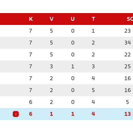
K
V
U
T
S
7
5
0
1
23
7
5
0
2
34
7
5
0
2
22
7
3
1
3
25
7
2
0
4
16
7
2
0
5
16
6
2
0
4
5
6
1
1
4
13
i