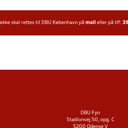
kke skal rettes til DBU København på
mail
eller på tlf:
39
DBU Fyn
Stadionvej 50, opg. C
5200 Odense V