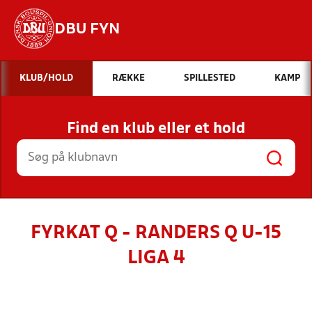
DBU FYN
Hvad vil du søge efter?
KLUB/HOLD
RÆKKE
SPILLESTED
KAMP
INDHOLD OG NYHEDER
Find en klub eller et hold
STILLINGER, RESULTATER, KLUBBER OG
HOLD
FYRKAT Q - RANDERS Q U-15
LIGA 4