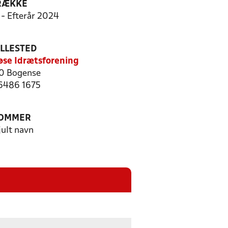
RÆKKE
 - Efterår 2024
ILLESTED
løse Idrætsforening
0 Bogense
 6486 1675
OMMER
jult navn