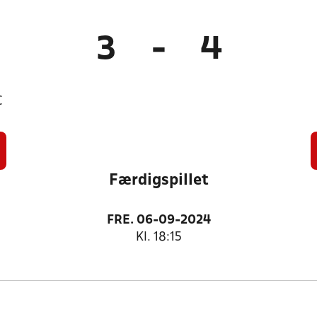
3
-
4
C
Færdigspillet
FRE. 06-09-2024
Kl. 18:15