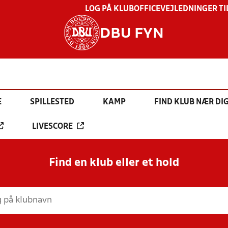
LOG PÅ KLUBOFFICE
VEJLEDNINGER TI
DBU FYN
E
SPILLESTED
KAMP
FIND KLUB NÆR DI
LIVESCORE
Find en klub eller et hold