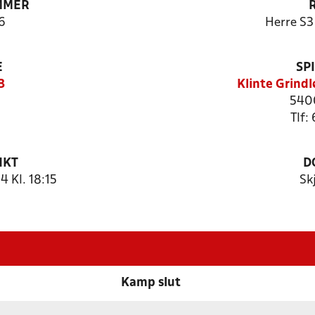
MMER
6
Herre S3
E
SP
3
Klinte Grind
540
Tlf:
NKT
D
 Kl. 18:15
Sk
Kamp slut