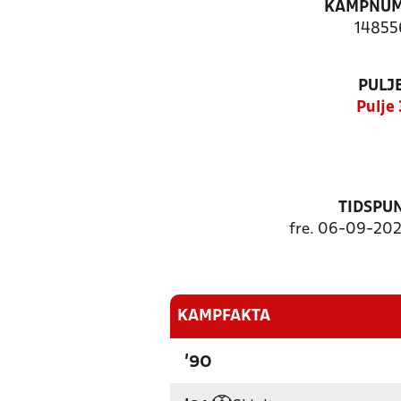
KAMPNU
14855
PULJ
Pulje 
TIDSPU
fre. 06-09-2024
KAMPFAKTA
'90