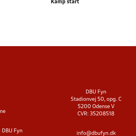
Kamp start
DBU Fyn
Stadionvej 50, opg. C
5200 Odense V
rne
CVR: 35208518
- DBU Fyn
info@dbufyn.dk