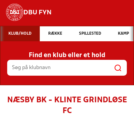
DBU FYN
Hvad vil du søge efter?
KLUB/HOLD
RÆKKE
SPILLESTED
KAMP
INDHOLD OG NYHEDER
Find en klub eller et hold
STILLINGER, RESULTATER, KLUBBER OG
HOLD
NÆSBY BK - KLINTE GRINDLØSE
FC