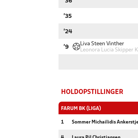
'36
'35
'24
Liva Steen Vinther
'9
Leonora Lucia Skipper K
HOLDOPSTILLINGER
FARUM BK (LIGA)
1
Sommer Michailidis Ankerstj
4
Laura Pil Christiansen