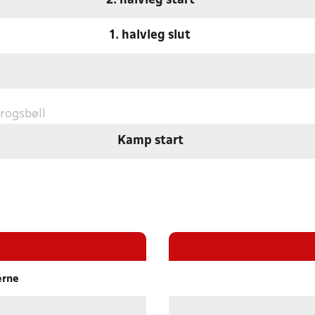
2. halvleg start
1. halvleg slut
rogsbøll
Kamp start
erne