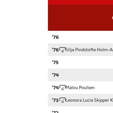
'76
Silja Pindstofte Holm-
'76
'75
'74
Malou Poulsen
'74
Leonora Lucia Skipper K
'73