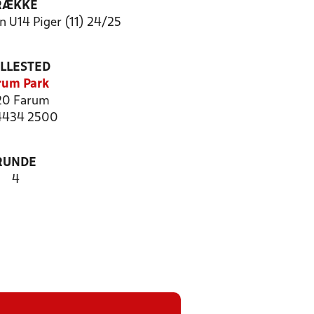
RÆKKE
 U14 Piger (11) 24/25
ILLESTED
rum Park
20 Farum
 4434 2500
RUNDE
4