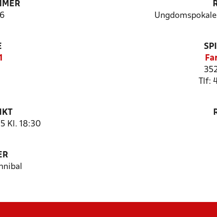
MMER
6
Ungdomspokalen
E
SP
1
Fa
35
Tlf:
NKT
5 Kl. 18:30
ER
nnibal