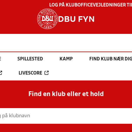
LOG PÅ KLUBOFFICE
VEJLEDNINGER TI
DBU FYN
E
SPILLESTED
KAMP
FIND KLUB NÆR DI
LIVESCORE
Find en klub eller et hold