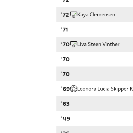
'72
Kaya Clemensen
'72
'71
Liva Steen Vinther
'70
'70
'70
Leonora Lucia Skipper K
'69
'63
'49