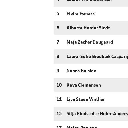
5
Elvira Esmark
6
Alberte Harder Sindt
7
Maja Zacher Daugaard
8
Laura-Sofie Brødbæk Caspari
9
Nanna Balslev
10
Kaya Clemensen
11
Liva Steen Vinther
15
Silja Pindstofte Holm-Ander