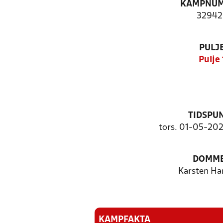
KAMPNU
32942
PULJ
Pulje 
TIDSPU
tors. 01-05-202
DOMM
Karsten Ha
KAMPFAKTA