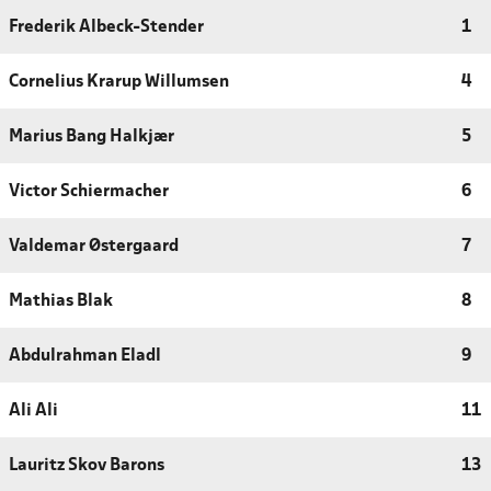
Frederik Albeck-Stender
1
Cornelius Krarup Willumsen
4
Marius Bang Halkjær
5
Victor Schiermacher
6
Valdemar Østergaard
7
Mathias Blak
8
Abdulrahman Eladl
9
Ali Ali
11
Lauritz Skov Barons
13