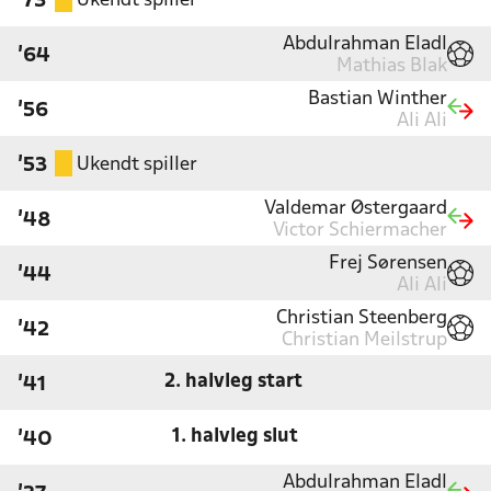
Ukendt spiller
'73
Abdulrahman Eladl
'64
Mathias Blak
Bastian Winther
'56
Ali Ali
Ukendt spiller
'53
Valdemar Østergaard
'48
Victor Schiermacher
Frej Sørensen
'44
Ali Ali
Christian Steenberg
'42
Christian Meilstrup
2. halvleg start
'41
1. halvleg slut
'40
Abdulrahman Eladl