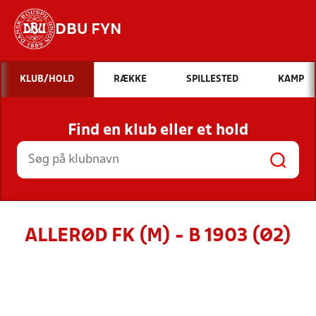
DBU FYN
Hvad vil du søge efter?
KLUB/HOLD
RÆKKE
SPILLESTED
KAMP
INDHOLD OG NYHEDER
Find en klub eller et hold
STILLINGER, RESULTATER, KLUBBER OG
HOLD
ALLERØD FK (M) - B 1903 (Ø2)