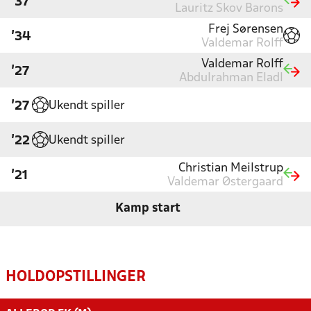
'37
Lauritz Skov Barons
Frej Sørensen
'34
Valdemar Rolff
Valdemar Rolff
'27
Abdulrahman Eladl
Ukendt spiller
'27
Ukendt spiller
'22
Christian Meilstrup
'21
Valdemar Østergaard
Kamp start
HOLDOPSTILLINGER