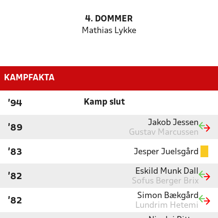
4. DOMMER
Mathias Lykke
KAMPFAKTA
Kamp slut
'94
Jakob Jessen
'89
Gustav Marcussen
Jesper Juelsgård
'83
Eskild Munk Dall
'82
Sofus Berger Brix
Simon Bækgård
'82
Lundrim Hetemi