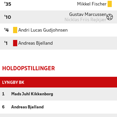
Mikkel Fischer
'35
Gustav Marcussen
'10
Nicklas Friis Røjkjær
Andri Lucas Gudjohnsen
'4
Andreas Bjelland
'1
HOLDOPSTILLINGER
LYNGBY BK
1
Mads Juhl Kikkenborg
6
Andreas Bjelland