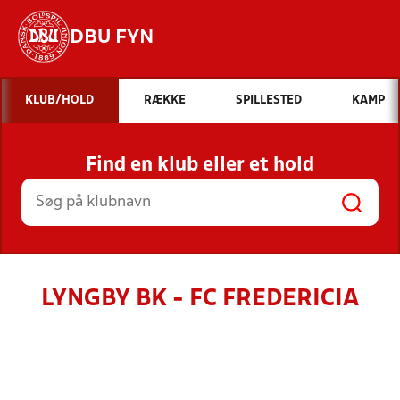
DBU FYN
Hvad vil du søge efter?
KLUB/HOLD
RÆKKE
SPILLESTED
KAMP
INDHOLD OG NYHEDER
Find en klub eller et hold
STILLINGER, RESULTATER, KLUBBER OG
HOLD
LYNGBY BK - FC FREDERICIA