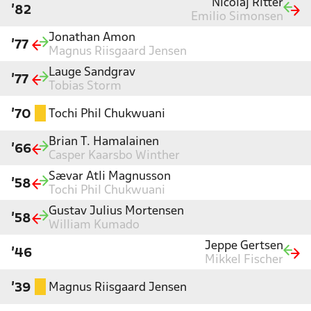
Nicolaj Ritter
'82
Emilio Simonsen
Jonathan Amon
'77
Magnus Riisgaard Jensen
Lauge Sandgrav
'77
Tobias Storm
Tochi Phil Chukwuani
'70
Brian T. Hamalainen
'66
Casper Kaarsbo Winther
Sævar Atli Magnusson
'58
Tochi Phil Chukwuani
Gustav Julius Mortensen
'58
William Kumado
Jeppe Gertsen
'46
Mikkel Fischer
Magnus Riisgaard Jensen
'39