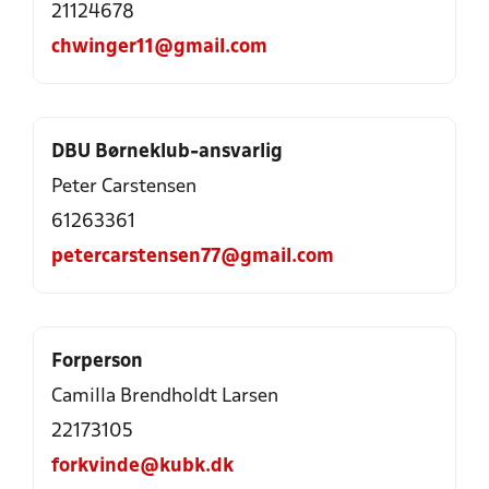
21124678
chwinger11@gmail.com
DBU Børneklub-ansvarlig
Peter Carstensen
61263361
petercarstensen77@gmail.com
Forperson
Camilla Brendholdt Larsen
22173105
forkvinde@kubk.dk