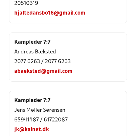
20510319
hjaltedansbo16@gmail.com
Kampleder 7:7
Andreas Bæksted
2077 6263
/
2077 6263
abaeksted@gmail.com
Kampleder 7:7
Jens Møller Sørensen
65941487
/
61722087
jk@kalnet.dk