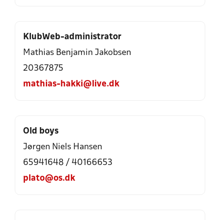
KlubWeb-administrator
Mathias Benjamin Jakobsen
20367875
mathias-hakki@live.dk
Old boys
Jørgen Niels Hansen
65941648
/
40166653
plato@os.dk