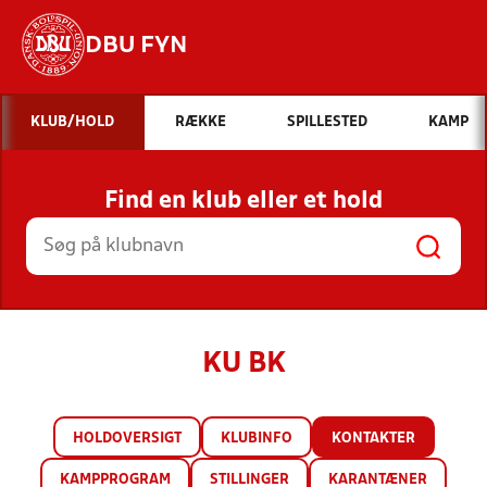
DBU FYN
Hvad vil du søge efter?
KLUB/HOLD
RÆKKE
SPILLESTED
KAMP
INDHOLD OG NYHEDER
Find en klub eller et hold
STILLINGER, RESULTATER, KLUBBER OG
HOLD
KU BK
HOLDOVERSIGT
KLUBINFO
KONTAKTER
KAMPPROGRAM
STILLINGER
KARANTÆNER