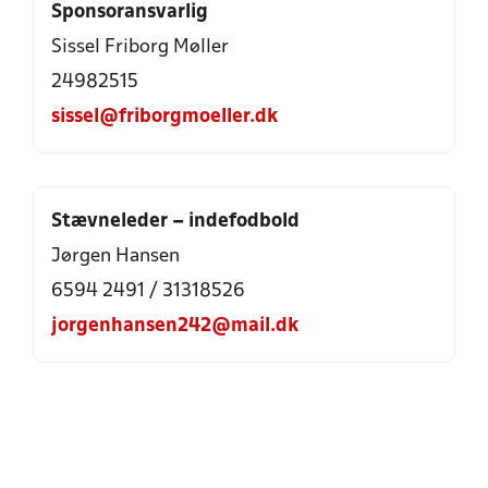
Sponsoransvarlig
Sissel Friborg Møller
24982515
sissel@friborgmoeller.dk
Stævneleder – indefodbold
Jørgen Hansen
6594 2491
/
31318526
jorgenhansen242@mail.dk