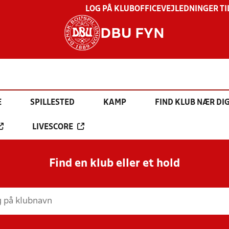
LOG PÅ KLUBOFFICE
VEJLEDNINGER TI
DBU FYN
E
SPILLESTED
KAMP
FIND KLUB NÆR DI
LIVESCORE
Find en klub eller et hold