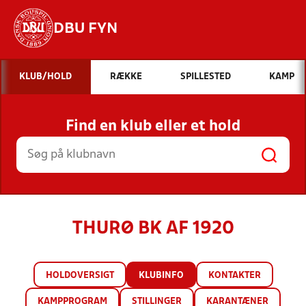
DBU FYN
Hvad vil du søge efter?
KLUB/HOLD
RÆKKE
SPILLESTED
KAMP
INDHOLD OG NYHEDER
Find en klub eller et hold
STILLINGER, RESULTATER, KLUBBER OG
HOLD
THURØ BK AF 1920
HOLDOVERSIGT
KLUBINFO
KONTAKTER
KAMPPROGRAM
STILLINGER
KARANTÆNER