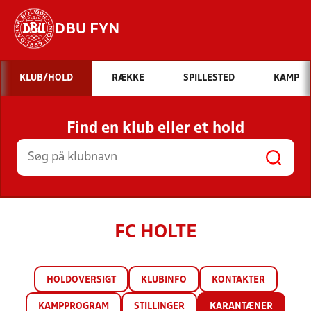
DBU FYN
Hvad vil du søge efter?
KLUB/HOLD
RÆKKE
SPILLESTED
KAMP
INDHOLD OG NYHEDER
Find en klub eller et hold
STILLINGER, RESULTATER, KLUBBER OG
HOLD
FC HOLTE
HOLDOVERSIGT
KLUBINFO
KONTAKTER
KAMPPROGRAM
STILLINGER
KARANTÆNER