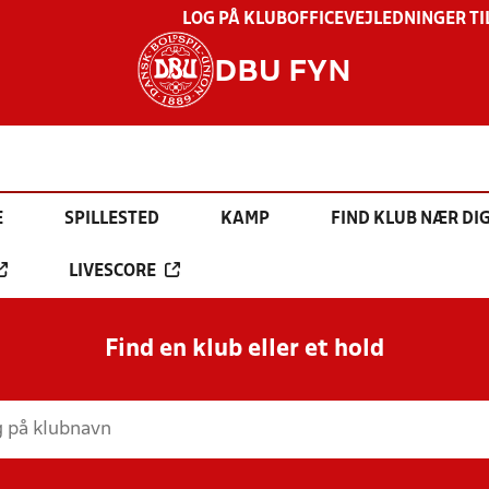
LOG PÅ KLUBOFFICE
VEJLEDNINGER TI
DBU FYN
E
SPILLESTED
KAMP
FIND KLUB NÆR DI
LIVESCORE
Find en klub eller et hold