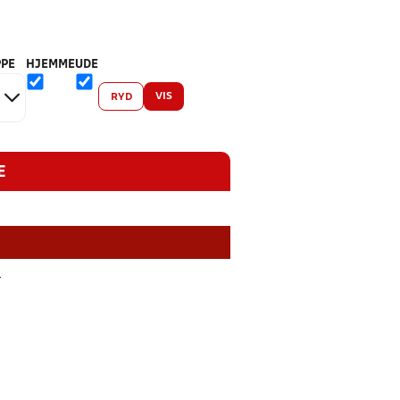
PE
HJEMME
UDE
VIS
RYD
E
4