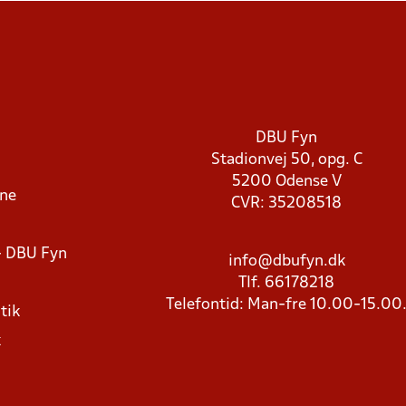
DBU Fyn
Stadionvej 50, opg. C
5200 Odense V
rne
CVR: 35208518
- DBU Fyn
info@dbufyn.dk
Tlf. 66178218
Telefontid: Man-fre 10.00-15.00
tik
k