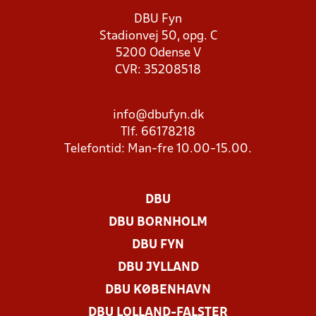
DBU Fyn
Stadionvej 50, opg. C
5200 Odense V
CVR: 35208518
info@dbufyn.dk
Tlf. 66178218
Telefontid: Man-fre 10.00-15.00.
DBU
DBU BORNHOLM
DBU FYN
DBU JYLLAND
DBU KØBENHAVN
DBU LOLLAND-FALSTER