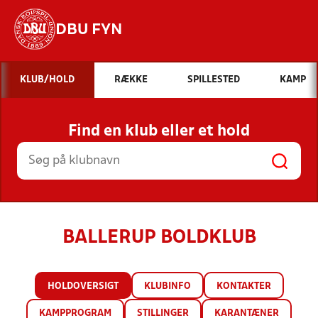
DBU FYN
Hvad vil du søge efter?
KLUB/HOLD
RÆKKE
SPILLESTED
KAMP
INDHOLD OG NYHEDER
Find en klub eller et hold
STILLINGER, RESULTATER, KLUBBER OG
HOLD
BALLERUP BOLDKLUB
HOLDOVERSIGT
KLUBINFO
KONTAKTER
KAMPPROGRAM
STILLINGER
KARANTÆNER