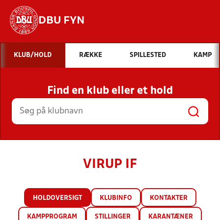
DBU FYN
Hvad vil du søge efter?
KLUB/HOLD
RÆKKE
SPILLESTED
KAMP
INDHOLD OG NYHEDER
Find en klub eller et hold
STILLINGER, RESULTATER, KLUBBER OG
HOLD
VIRUP IF
HOLDOVERSIGT
KLUBINFO
KONTAKTER
KAMPPROGRAM
STILLINGER
KARANTÆNER