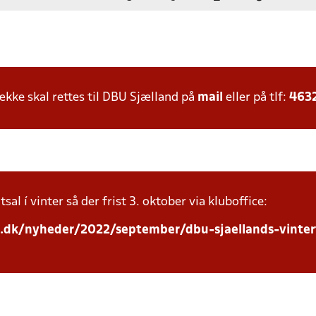
ke skal rettes til DBU Sjælland på
mail
eller på tlf:
463
sal í vinter så der frist 3. oktober via kluboffice:
d.dk/nyheder/2022/september/dbu-sjaellands-vinte