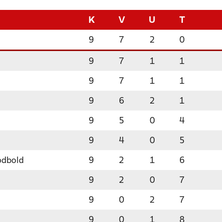
K
V
U
T
9
7
2
0
9
7
1
1
9
7
1
1
9
6
2
1
9
5
0
4
9
4
0
5
odbold
9
2
1
6
9
2
0
7
9
0
2
7
9
0
1
8