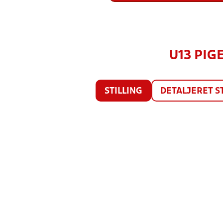
U13 PIG
STILLING
DETALJERET S