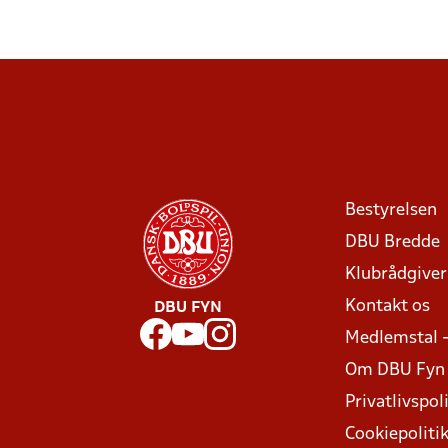
Bestyrelsen
DBU Bredde
Klubrådgive
Kontakt os
DBU FYN
Medlemstal 
Om DBU Fyn
Privatlivspoli
Cookiepoliti