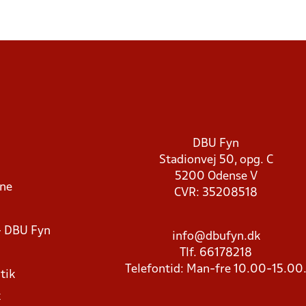
DBU Fyn
Stadionvej 50, opg. C
5200 Odense V
rne
CVR: 35208518
- DBU Fyn
info@dbufyn.dk
Tlf. 66178218
Telefontid: Man-fre 10.00-15.00
tik
k