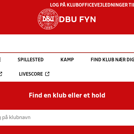
LOG PÅ KLUBOFFICE
VEJLEDNINGER TI
DBU FYN
E
SPILLESTED
KAMP
FIND KLUB NÆR DI
LIVESCORE
Find en klub eller et hold