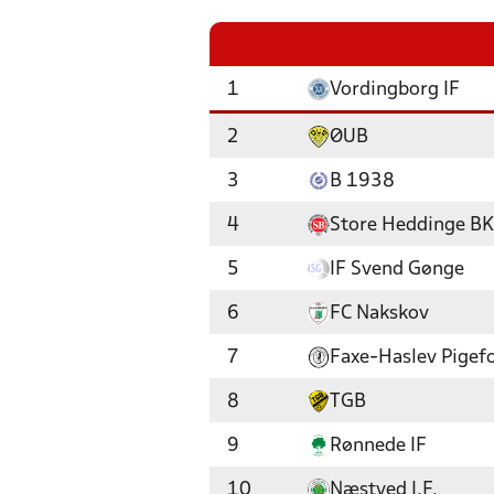
1
Vordingborg IF
2
ØUB
3
B 1938
4
Store Heddinge BK
5
IF Svend Gønge
6
FC Nakskov
7
Faxe-Haslev Pigef
8
TGB
9
Rønnede IF
10
Næstved I.F.