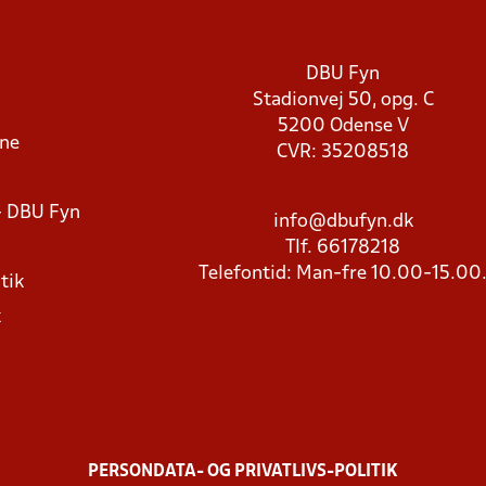
DBU Fyn
Stadionvej 50, opg. C
5200 Odense V
rne
CVR: 35208518
- DBU Fyn
info@dbufyn.dk
Tlf. 66178218
Telefontid: Man-fre 10.00-15.00
tik
k
PERSONDATA- OG PRIVATLIVS-POLITIK