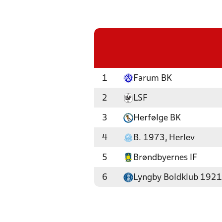
1
Farum BK
2
LSF
3
Herfølge BK
4
B. 1973, Herlev
5
Brøndbyernes IF
6
Lyngby Boldklub 1921