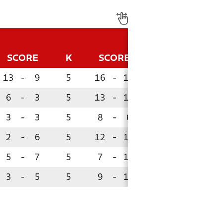
SCORE
K
SCORE
P
13
-
9
5
16
-
10
11
6
-
3
5
13
-
11
10
3
-
3
5
8
-
6
10
2
-
6
5
12
-
16
4
5
-
7
5
7
-
11
4
3
-
5
5
9
-
11
3