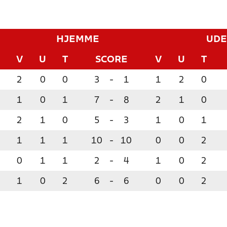
HJEMME
UDE
V
U
T
SCORE
V
U
T
2
0
0
3
-
1
1
2
0
1
0
1
7
-
8
2
1
0
2
1
0
5
-
3
1
0
1
1
1
1
10
-
10
0
0
2
0
1
1
2
-
4
1
0
2
1
0
2
6
-
6
0
0
2