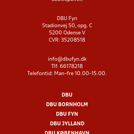
DBU Fyn
Stadionvej 50, opg. C
5200 Odense V
CVR: 35208518
info@dbufyn.dk
Tlf. 66178218
Telefontid: Man-fre 10.00-15.00.
DBU
DBU BORNHOLM
DBU FYN
DBU JYLLAND
DBU KØBENHAVN