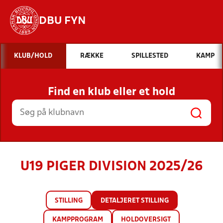
DBU FYN
Hvad vil du søge efter?
KLUB/HOLD
RÆKKE
SPILLESTED
KAMP
INDHOLD OG NYHEDER
Find en klub eller et hold
STILLINGER, RESULTATER, KLUBBER OG
HOLD
U19 PIGER DIVISION 2025/26
STILLING
DETALJERET STILLING
KAMPPROGRAM
HOLDOVERSIGT