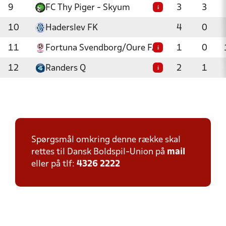
9
FC Thy Piger - Skyum
3
3
i
10
Haderslev FK
4
0
11
Fortuna Svendborg/Oure FA
1
0
i
12
Randers Q
2
1
i
Spørgsmål omkring denne række skal
rettes til Dansk Boldspil-Union på
mail
eller på tlf:
4326 2222