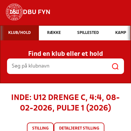
DBU FYN
Hvad vil du søge efter?
KLUB/HOLD
RÆKKE
SPILLESTED
KAMP
INDHOLD OG NYHEDER
Find en klub eller et hold
STILLINGER, RESULTATER, KLUBBER OG
HOLD
INDE: U12 DRENGE C, 4:4, 08-
02-2026, PULJE 1 (2026)
STILLING
DETALJERET STILLING