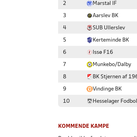
2
Marstal IF
3
Aarslev BK
4
SUB Ullerslev
5
Kerteminde BK
6
Issø F16
7
Munkebo/Dalby
8
BK Stjernen af 19
9
Vindinge BK
10
Hesselager Fodbo
KOMMENDE KAMPE