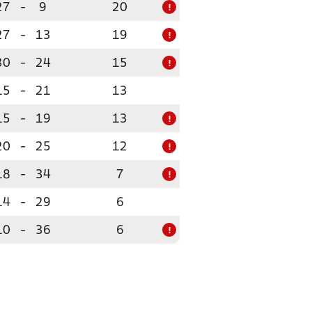
27
-
9
20
!
27
-
13
19
!
30
-
24
15
!
15
-
21
13
15
-
19
13
!
20
-
25
12
!
18
-
34
7
!
14
-
29
6
10
-
36
6
!