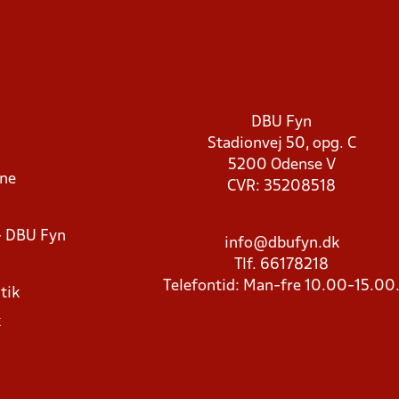
DBU Fyn
Stadionvej 50, opg. C
5200 Odense V
rne
CVR: 35208518
- DBU Fyn
info@dbufyn.dk
Tlf. 66178218
Telefontid: Man-fre 10.00-15.00
tik
k