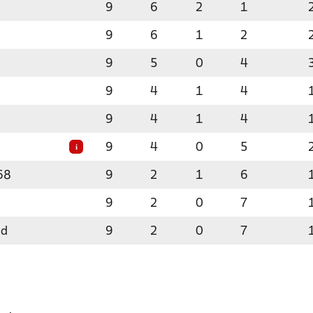
9
6
2
1
9
6
1
2
9
5
0
4
9
4
1
4
9
4
1
4
9
4
0
5
i
68
9
2
1
6
9
2
0
7
ld
9
2
0
7