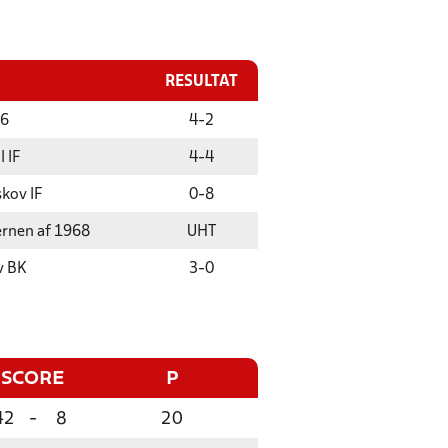
RESULTAT
16
4
-
2
 IF
4
-
4
kov IF
0
-
8
ernen af 1968
UHT
v BK
3
-
0
SCORE
P
42
-
8
20