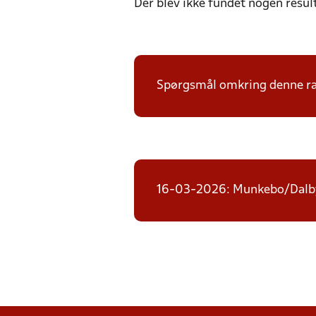
Der blev ikke fundet nogen resul
Spørgsmål omkring denne ræk
16-03-2026: Munkebo/Dalby 