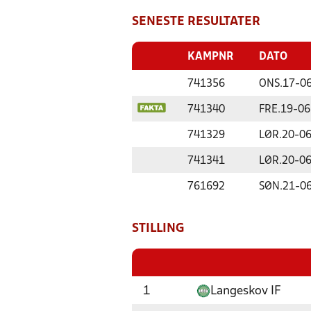
SENESTE RESULTATER
KAMPNR
DATO
741356
ONS.
17-06
741340
FRE.
19-06
741329
LØR.
20-06
741341
LØR.
20-06
761692
SØN.
21-06
STILLING
1
Langeskov IF