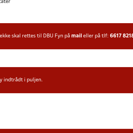
tater
ke skal rettes til DBU Fyn på
mail
eller på tlf:
6617 821
indtrådt i puljen.