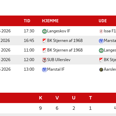
TID
HJEMME
UDE
 2026
17:30
Langeskov IF
Issø F
 2026
16:45
BK Stjernen af 1968
Marstal
 2026
11:00
BK Stjernen af 1968
Langes
 2026
12:00
SUB Ullerslev
BK Stj
 2026
13:00
Marstal IF
Aarsle
K
V
U
T
9
6
2
1