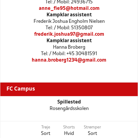
Tel: / Mobil: 24936715
anne_fie95@hotmail.com
Kampklar assistent
Frederik Joshua Engholm Nielsen
Tel: / Mobil: 51350807
frederik.joshua97@gmail.com
Kampklar assistent
Hanna Broberg
Tel: / Mobil: +45 30481591
hanna.broberg1234@gmail.com
FC Campus
Spillested
Rosengårdsskolen
Trøje
Shorts
Strømper
Sort
Hvid
Sort