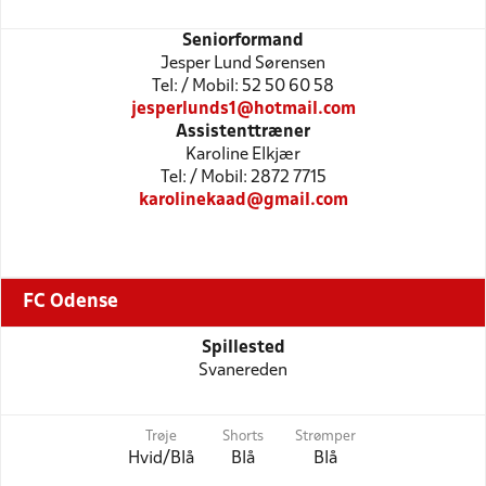
Seniorformand
Jesper Lund Sørensen
Tel: / Mobil: 52 50 60 58
jesperlunds1@hotmail.com
Assistenttræner
Karoline Elkjær
Tel: / Mobil: 2872 7715
karolinekaad@gmail.com
FC Odense
Spillested
Svanereden
Trøje
Shorts
Strømper
Hvid/Blå
Blå
Blå