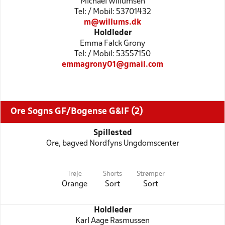
Michael Willumsen
Tel: / Mobil: 53701432
m@willums.dk
Holdleder
Emma Falck Grony
Tel: / Mobil: 53557150
emmagrony01@gmail.com
Ore Sogns GF/Bogense G&IF (2)
Spillested
Ore, bagved Nordfyns Ungdomscenter
Trøje
Shorts
Strømper
Orange
Sort
Sort
Holdleder
Karl Aage Rasmussen