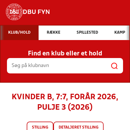
DBU FYN
Hvad vil du søge efter?
KLUB/HOLD
RÆKKE
SPILLESTED
KAMP
INDHOLD OG NYHEDER
Find en klub eller et hold
STILLINGER, RESULTATER, KLUBBER OG
HOLD
KVINDER B, 7:7, FORÅR 2026,
PULJE 3 (2026)
STILLING
DETALJERET STILLING