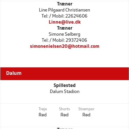
Træner
Line Pilgaard Christiansen
Tel: / Mobil: 22624606
Linne@live.dk
Træner
Simone Sølberg
Tel: / Mobil: 29372406
simonenielsen20@hotmail.com
Dalum
Spillested
Dalum Stadion
Trøje
Shorts
Strømper
Rød
Rød
Rød