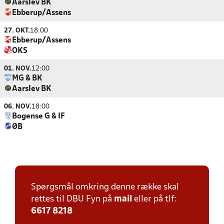
Aarslev BK
Ebberup/Assens
27. OKT.
18:00
Ebberup/Assens
OKS
01. NOV.
12:00
MG & BK
Aarslev BK
06. NOV.
18:00
Bogense G & IF
ØB
Spørgsmål omkring denne række skal
rettes til DBU Fyn på
mail
eller på tlf:
6617 8218