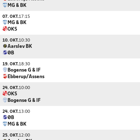
MG & BK
07. OKT.
17:15
MG & BK
OKS
10. OKT.
10:30
Aarslev BK
ØB
19. OKT.
18:30
Bogense G & IF
Ebberup/Assens
24. OKT.
10:00
OKS
Bogense G & IF
24. OKT.
13:00
ØB
MG & BK
25. OKT.
12:00