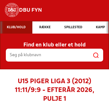
DBU FYN
Hvad vil du søge efter?
KLUB/HOLD
RÆKKE
SPILLESTED
KAMP
INDHOLD OG NYHEDER
Find en klub eller et hold
STILLINGER, RESULTATER, KLUBBER OG
HOLD
U15 PIGER LIGA 3 (2012)
11:11/9:9 - EFTERÅR 2026,
PULJE 1