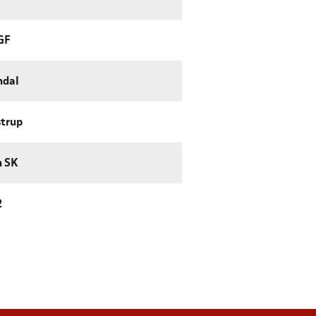
GF
ndal
trup
n SK
2