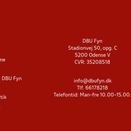
DBU Fyn
Stadionvej 50, opg. C
5200 Odense V
rne
CVR: 35208518
- DBU Fyn
info@dbufyn.dk
Tlf. 66178218
Telefontid: Man-fre 10.00-15.00
tik
k