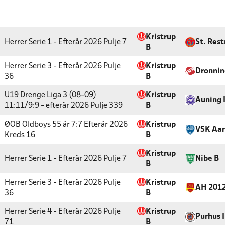
Kristrup
Herrer Serie 1 - Efterår 2026
Pulje 7
St. Rest
B
Herrer Serie 3 - Efterår 2026
Pulje
Kristrup
Dronnin
36
B
U19 Drenge Liga 3 (08-09)
Kristrup
Auning 
11:11/9:9 - efterår 2026
Pulje 339
B
ØOB Oldboys 55 år 7:7 Efterår 2026
Kristrup
VSK Aar
Kreds 16
B
Kristrup
Herrer Serie 1 - Efterår 2026
Pulje 7
Nibe B
B
Herrer Serie 3 - Efterår 2026
Pulje
Kristrup
AH 201
36
B
Herrer Serie 4 - Efterår 2026
Pulje
Kristrup
Purhus 
71
B