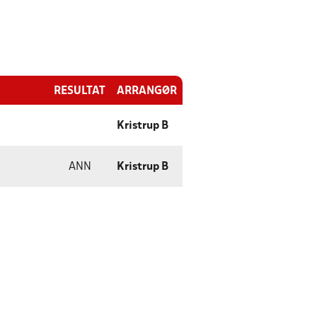
RESULTAT
ARRANGØR
Kristrup B
ANN
Kristrup B