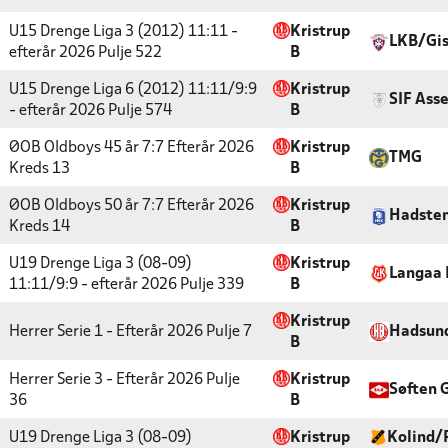
U15 Drenge Liga 3 (2012) 11:11 -
Kristrup
LKB/Gis
efterår 2026
Pulje 522
B
U15 Drenge Liga 6 (2012) 11:11/9:9
Kristrup
SIF Ass
- efterår 2026
Pulje 574
B
ØOB Oldboys 45 år 7:7 Efterår 2026
Kristrup
TMG
Kreds 13
B
ØOB Oldboys 50 år 7:7 Efterår 2026
Kristrup
Hadste
Kreds 14
B
U19 Drenge Liga 3 (08-09)
Kristrup
Langaa 
11:11/9:9 - efterår 2026
Pulje 339
B
Kristrup
Herrer Serie 1 - Efterår 2026
Pulje 7
Hadsun
B
Herrer Serie 3 - Efterår 2026
Pulje
Kristrup
Søften 
36
B
U19 Drenge Liga 3 (08-09)
Kristrup
Kolind/