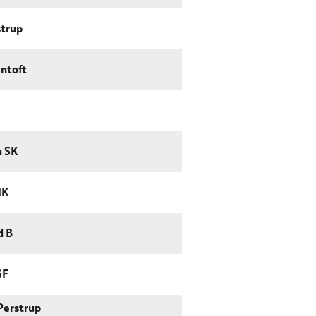
trup
entoft
n SK
IK
d B
GF
Perstrup