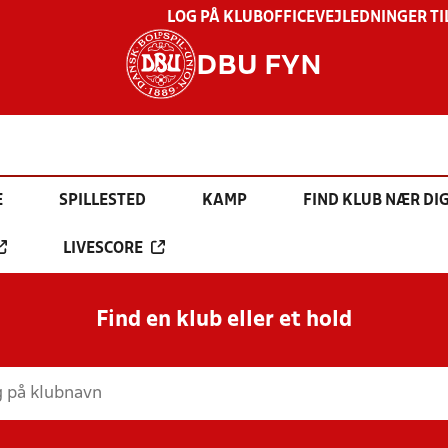
LOG PÅ KLUBOFFICE
VEJLEDNINGER TI
DBU FYN
E
SPILLESTED
KAMP
FIND KLUB NÆR DI
LIVESCORE
Find en klub eller et hold