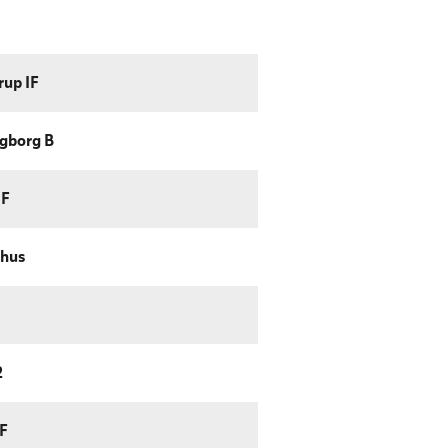
rup IF
gborg B
IF
hus
2
IF