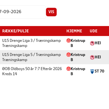
VIS
RÆKKE/PULJE
HJEMME
UDE
U15 Drenge Liga 3 / Træningskamp
Kristrup
HEI
Træningskamp
B
U15 Drenge Liga 5 / Træningskamp
Kristrup
HEI
Træningskamp
B
ØOB Oldboys 50 år 7:7 Efterår 2026
Kristrup
ST 70
Kreds 14
B