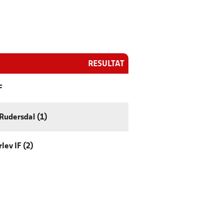
RESULTAT
F
Rudersdal (1)
lev IF (2)