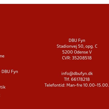
DBU Fyn
Stadionvej 50, opg. C
5200 Odense V
rne
CVR: 35208518
- DBU Fyn
info@dbufyn.dk
Tlf. 66178218
Telefontid: Man-fre 10.00-15.00
tik
k