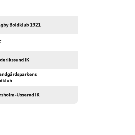
ngby Boldklub 1921
F
derikssund IK
andgårdsparkens
dklub
rsholm-Usserød IK