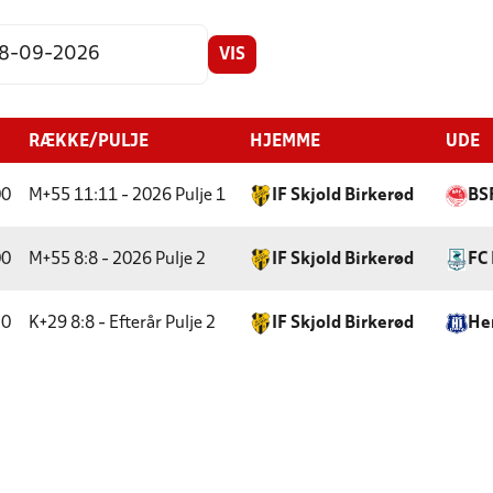
VIS
RÆKKE/PULJE
HJEMME
UDE
00
M+55 11:11 - 2026
Pulje 1
IF Skjold Birkerød
BS
00
M+55 8:8 - 2026
Pulje 2
IF Skjold Birkerød
FC 
30
K+29 8:8 - Efterår
Pulje 2
IF Skjold Birkerød
Her