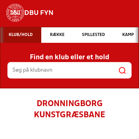
DBU FYN
Hvad vil du søge efter?
KLUB/HOLD
RÆKKE
SPILLESTED
KAMP
INDHOLD OG NYHEDER
Find en klub eller et hold
STILLINGER, RESULTATER, KLUBBER OG
HOLD
DRONNINGBORG
KUNSTGRÆSBANE