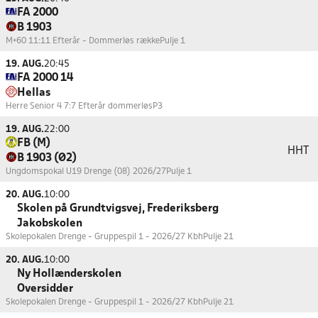
FA 2000
B 1903
M+60 11:11 Efterår - Dommerløs række
Pulje 1
19. AUG.
20:45
FA 2000 14
Hellas
Herre Senior 4 7:7 Efterår dommerløs
P3
19. AUG.
22:00
FB (M)
HHT
B 1903 (Ø2)
Ungdomspokal U19 Drenge (08) 2026/27
Pulje 1
20. AUG.
10:00
Skolen på Grundtvigsvej, Frederiksberg
Jakobskolen
Skolepokalen Drenge - Gruppespil 1 - 2026/27 Kbh
Pulje 21
20. AUG.
10:00
Ny Hollænderskolen
Oversidder
Skolepokalen Drenge - Gruppespil 1 - 2026/27 Kbh
Pulje 21