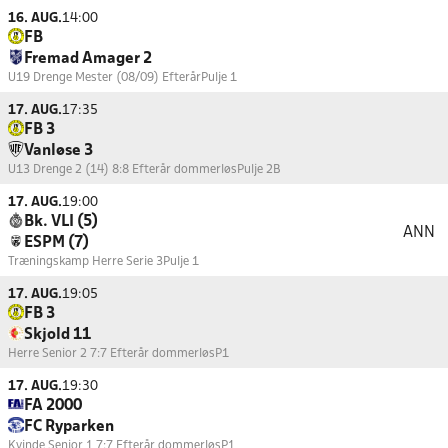
16. AUG.
14:00
FB
Fremad Amager 2
U19 Drenge Mester (08/09) Efterår
Pulje 1
17. AUG.
17:35
FB 3
Vanløse 3
U13 Drenge 2 (14) 8:8 Efterår dommerløs
Pulje 2B
17. AUG.
19:00
Bk. VLI (5)
ANN
ESPM (7)
Træningskamp Herre Serie 3
Pulje 1
17. AUG.
19:05
FB 3
Skjold 11
Herre Senior 2 7:7 Efterår dommerløs
P1
17. AUG.
19:30
FA 2000
FC Ryparken
Kvinde Senior 1 7:7 Efterår dommerløs
P1