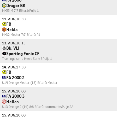
FA 2000
Dragør BK
M+55 M 7:7 Efterår
Pulje 1
11. AUG.
20:30
FB
Hekla
M+32 Mester 7:7 Efterår
P1
12. AUG.
20:15
Bk. VLI
Sporting Fønix CF
Træningskamp Herre Serie 3
Pulje 1
14. AUG.
17:30
FB
FA 2000 2
U14 Drenge Mester (13) Efterår
Mester
15. AUG.
10:00
FA 2000 3
Hellas
U13 Drenge 2 (14) 8:8 Efterår dommerløs
Pulje 2A
15. AUG.
10:00