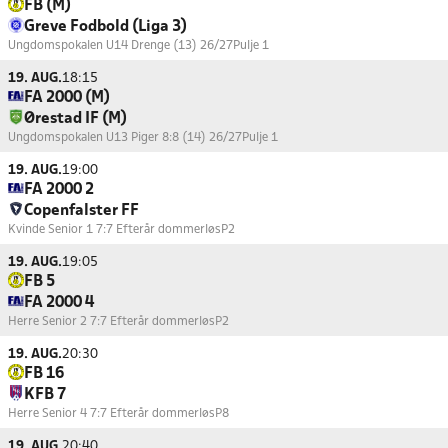
FB (M)
Greve Fodbold (Liga 3)
Ungdomspokalen U14 Drenge (13) 26/27
Pulje 1
19. AUG.
18:15
FA 2000 (M)
Ørestad IF (M)
Ungdomspokalen U13 Piger 8:8 (14) 26/27
Pulje 1
19. AUG.
19:00
FA 2000 2
Copenfalster FF
Kvinde Senior 1 7:7 Efterår dommerløs
P2
19. AUG.
19:05
FB 5
FA 2000 4
Herre Senior 2 7:7 Efterår dommerløs
P2
19. AUG.
20:30
FB 16
KFB 7
Herre Senior 4 7:7 Efterår dommerløs
P8
19. AUG.
20:40