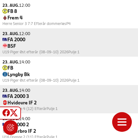
23. AUG.
12:00
FB 8
Frem 4
Herre Senior 3 7:7 Efterår dommerløs
P4
23. AUG.
12:00
FA 2000
BSF
U19 Piger Øst efterår (08-09-10) 2026
Pulje 1
23. AUG.
14:00
FB
Lyngby Bk
U19 Piger Øst efterår (08-09-10) 2026
Pulje 1
23. AUG.
14:00
FA 2000 3
Hvidovre IF 2
U15 Drenge 4 (12) Efterår
Pulje 1
23. AUG.
14:00
FA 2000 2
Østerbro IF 2
U16 Drenge 2 (11) Efterår
Pulje 1