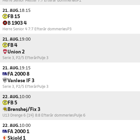
Herre Senior Mester 7:7 Efterår dommerløs
P1
21. AUG.
18:15
FB 15
B 1903 4
Herre Senior 4 7:7 Efterår dommerløs
P3
21. AUG.
19:00
FB 4
Union 2
Serie 3, P2/5 Efterår
Pulje 3
21. AUG.
19:15
FA 2000 8
Vanløse IF 3
Serie 3, P2/5 Efterår
Pulje 3
22. AUG.
10:00
FB 5
Brønshøj/Fix 3
U13 Drenge 6 (14) 8:8 Efterår dommerløs
Pulje 6
22. AUG.
10:00
FA 2000 1
Skjold 1