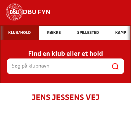
DBU FYN
Hvad vil du søge efter?
KLUB/HOLD
RÆKKE
SPILLESTED
KAMP
INDHOLD OG NYHEDER
Find en klub eller et hold
STILLINGER, RESULTATER, KLUBBER OG
HOLD
JENS JESSENS VEJ