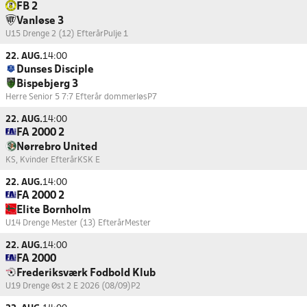
FB 2
Vanløse 3
U15 Drenge 2 (12) Efterår
Pulje 1
22. AUG.
14:00
Dunses Disciple
Bispebjerg 3
Herre Senior 5 7:7 Efterår dommerløs
P7
22. AUG.
14:00
FA 2000 2
Nørrebro United
KS, Kvinder Efterår
KSK E
22. AUG.
14:00
FA 2000 2
Elite Bornholm
U14 Drenge Mester (13) Efterår
Mester
22. AUG.
14:00
FA 2000
Frederiksværk Fodbold Klub
U19 Drenge Øst 2 E 2026 (08/09)
P2