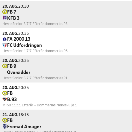
20. AUG.
20:30
FB 7
KFB 3
Herre Senior 3 7:7 Efterår dommerløs
P3
20. AUG.
20:35
FA 2000 13
FC Udfordringen
Herre Senior 4 7:7 Efterår dommerløs
P6
20. AUG.
20:35
FB 9
Oversidder
Herre Senior 3 7:7 Efterår dommerløs
P1
20. AUG.
20:35
FB
B.93
M+50 11:11 Efterår - Dommerløs række
Pulje 1
21. AUG.
18:15
FB
Fremad Amager