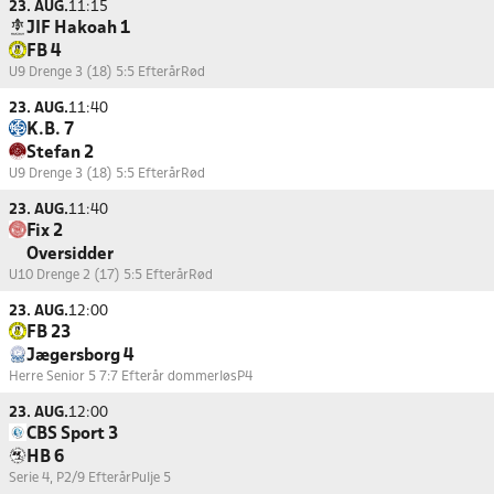
23. AUG.
11:15
JIF Hakoah 1
FB 4
U9 Drenge 3 (18) 5:5 Efterår
Rød
23. AUG.
11:40
K.B. 7
Stefan 2
U9 Drenge 3 (18) 5:5 Efterår
Rød
23. AUG.
11:40
Fix 2
Oversidder
U10 Drenge 2 (17) 5:5 Efterår
Rød
23. AUG.
12:00
FB 23
Jægersborg 4
Herre Senior 5 7:7 Efterår dommerløs
P4
23. AUG.
12:00
CBS Sport 3
HB 6
Serie 4, P2/9 Efterår
Pulje 5