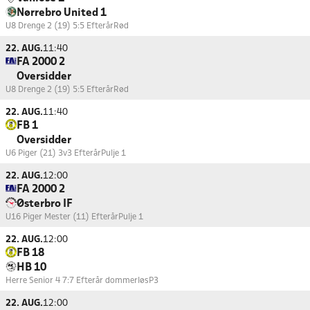
Nørrebro United 1
U8 Drenge 2 (19) 5:5 Efterår
Rød
22. AUG.
11:40
FA 2000 2
Oversidder
U8 Drenge 2 (19) 5:5 Efterår
Rød
22. AUG.
11:40
FB 1
Oversidder
U6 Piger (21) 3v3 Efterår
Pulje 1
22. AUG.
12:00
FA 2000 2
Østerbro IF
U16 Piger Mester (11) Efterår
Pulje 1
22. AUG.
12:00
FB 18
HB 10
Herre Senior 4 7:7 Efterår dommerløs
P3
22. AUG.
12:00