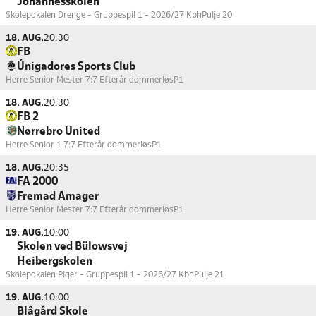
Johannesskolen
Skolepokalen Drenge - Gruppespil 1 - 2026/27 Kbh
Pulje 20
18. AUG.
20:30
FB
Únigadores Sports Club
Herre Senior Mester 7:7 Efterår dommerløs
P1
18. AUG.
20:30
FB 2
Nørrebro United
Herre Senior 1 7:7 Efterår dommerløs
P1
18. AUG.
20:35
FA 2000
Fremad Amager
Herre Senior Mester 7:7 Efterår dommerløs
P1
19. AUG.
10:00
Skolen ved Bülowsvej
Heibergskolen
Skolepokalen Piger - Gruppespil 1 - 2026/27 Kbh
Pulje 21
19. AUG.
10:00
Blågård Skole