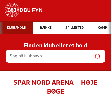
DBU FYN
Hvad vil du søge efter?
KLUB/HOLD
RÆKKE
SPILLESTED
KAMP
INDHOLD OG NYHEDER
Find en klub eller et hold
STILLINGER, RESULTATER, KLUBBER OG
HOLD
SPAR NORD ARENA – HØJE
BØGE