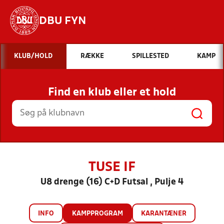
DBU FYN
Hvad vil du søge efter?
KLUB/HOLD
RÆKKE
SPILLESTED
KAMP
INDHOLD OG NYHEDER
Find en klub eller et hold
STILLINGER, RESULTATER, KLUBBER OG
HOLD
TUSE IF
U8 drenge (16) C+D Futsal , Pulje 4
INFO
KAMPPROGRAM
KARANTÆNER