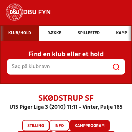
DBU FYN
Hvad vil du søge efter?
KLUB/HOLD
RÆKKE
SPILLESTED
KAMP
INDHOLD OG NYHEDER
Find en klub eller et hold
STILLINGER, RESULTATER, KLUBBER OG
HOLD
SKØDSTRUP SF
U15 Piger Liga 3 (2010) 11:11 - Vinter, Pulje 165
STILLING
INFO
KAMPPROGRAM