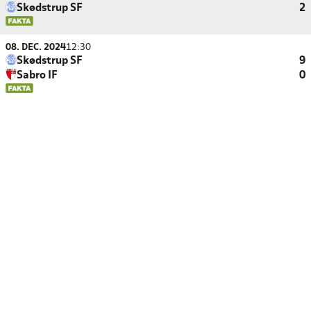
Skødstrup SF
2
08. DEC. 2024
12:30
Skødstrup SF
9
Sabro IF
0