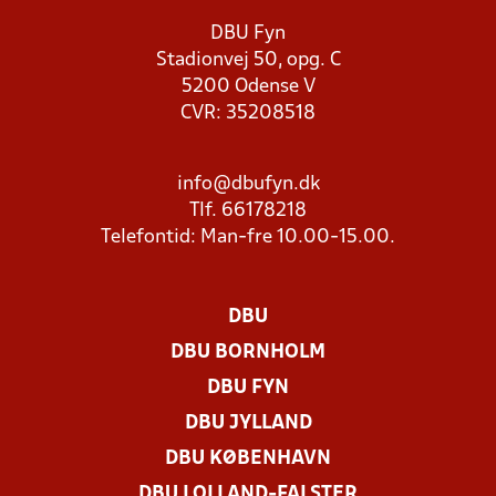
DBU Fyn
Stadionvej 50, opg. C
5200 Odense V
CVR: 35208518
info@dbufyn.dk
Tlf. 66178218
Telefontid: Man-fre 10.00-15.00.
DBU
DBU BORNHOLM
DBU FYN
DBU JYLLAND
DBU KØBENHAVN
DBU LOLLAND-FALSTER