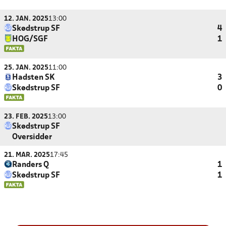
12. JAN. 2025
13:00
Skødstrup SF
4
HOG/SGF
1
25. JAN. 2025
11:00
Hadsten SK
3
Skødstrup SF
0
23. FEB. 2025
13:00
Skødstrup SF
Oversidder
21. MAR. 2025
17:45
Randers Q
1
Skødstrup SF
1