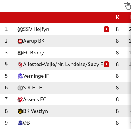
K
1
SSV Højfyn
8
i
2
Aarup BK
8
3
FC Broby
8
4
Allested-Vejle/Nr. Lyndelse/Søby FC
8
i
5
Verninge IF
8
6
S.K.F.I.F.
8
7
Assens FC
8
8
BK Vestfyn
8
9
ØB
8