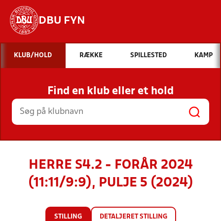
DBU FYN
Hvad vil du søge efter?
KLUB/HOLD
RÆKKE
SPILLESTED
KAMP
INDHOLD OG NYHEDER
Find en klub eller et hold
STILLINGER, RESULTATER, KLUBBER OG
HOLD
HERRE S4.2 - FORÅR 2024
(11:11/9:9), PULJE 5 (2024)
STILLING
DETALJERET STILLING