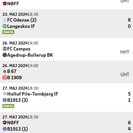
UHT
NØFF
23. MAJ 2024
18:30
FC Odense (2)
6
Langeskov IF
0
26. MAJ 2024
14:00
FC Campus
HHT
Agedrup-Bullerup BK
26. MAJ 2024
14:00
B 67
UHT
B 1909
27. MAJ 2024
18:30
Holluf Pile-Tornbjerg IF
5
B1913 (3)
1
27. MAJ 2024
18:30
NØFF
6
B1913 (1)
4