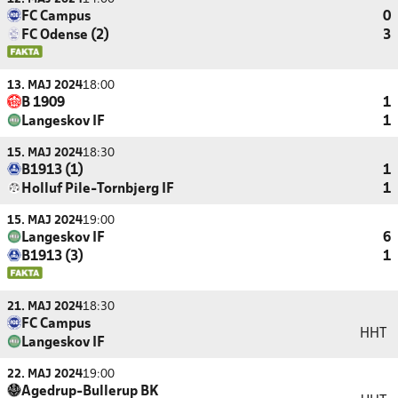
FC Campus
0
FC Odense (2)
3
13. MAJ 2024
18:00
B 1909
1
Langeskov IF
1
15. MAJ 2024
18:30
B1913 (1)
1
Holluf Pile-Tornbjerg IF
1
15. MAJ 2024
19:00
Langeskov IF
6
B1913 (3)
1
21. MAJ 2024
18:30
FC Campus
HHT
Langeskov IF
22. MAJ 2024
19:00
Agedrup-Bullerup BK