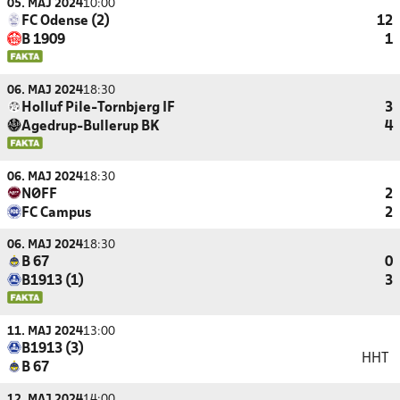
05. MAJ 2024
10:00
FC Odense (2)
12
B 1909
1
06. MAJ 2024
18:30
Holluf Pile-Tornbjerg IF
3
Agedrup-Bullerup BK
4
06. MAJ 2024
18:30
NØFF
2
FC Campus
2
06. MAJ 2024
18:30
B 67
0
B1913 (1)
3
11. MAJ 2024
13:00
B1913 (3)
HHT
B 67
12. MAJ 2024
14:00