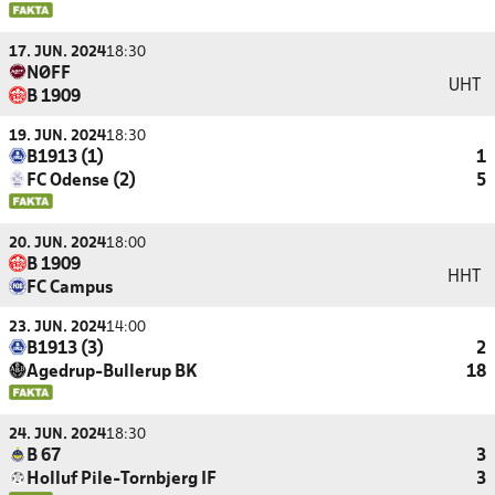
17. JUN. 2024
18:30
NØFF
UHT
B 1909
19. JUN. 2024
18:30
B1913 (1)
1
FC Odense (2)
5
20. JUN. 2024
18:00
B 1909
HHT
FC Campus
23. JUN. 2024
14:00
B1913 (3)
2
Agedrup-Bullerup BK
18
24. JUN. 2024
18:30
B 67
3
Holluf Pile-Tornbjerg IF
3