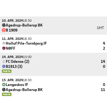
10. APR. 2024
18:30
Agedrup-Bullerup BK
UHT
B 1909
11. APR. 2024
18:30
Holluf Pile-Tornbjerg IF
4
NØFF
2
14. APR. 2024
10:00
FC Odense (2)
14
B1913 (3)
0
15. APR. 2024
18:30
Langeskov IF
0
Agedrup-Bullerup BK
11