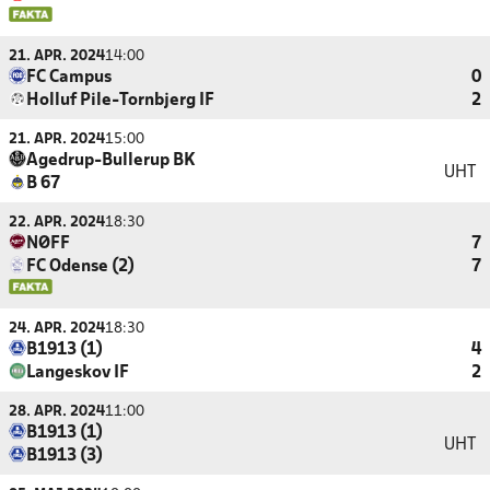
21. APR. 2024
14:00
FC Campus
0
Holluf Pile-Tornbjerg IF
2
21. APR. 2024
15:00
Agedrup-Bullerup BK
UHT
B 67
22. APR. 2024
18:30
NØFF
7
FC Odense (2)
7
24. APR. 2024
18:30
B1913 (1)
4
Langeskov IF
2
28. APR. 2024
11:00
B1913 (1)
UHT
B1913 (3)