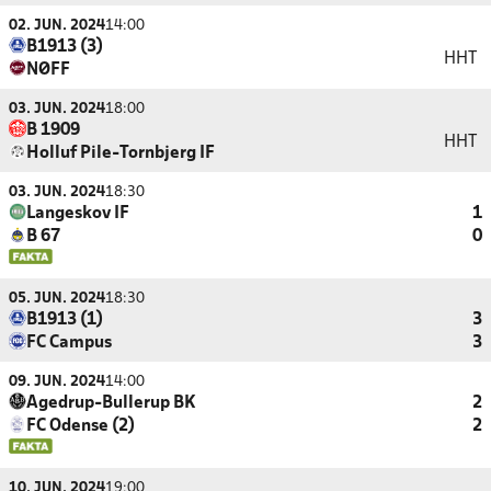
02. JUN. 2024
14:00
B1913 (3)
HHT
NØFF
03. JUN. 2024
18:00
B 1909
HHT
Holluf Pile-Tornbjerg IF
03. JUN. 2024
18:30
Langeskov IF
1
B 67
0
05. JUN. 2024
18:30
B1913 (1)
3
FC Campus
3
09. JUN. 2024
14:00
Agedrup-Bullerup BK
2
FC Odense (2)
2
10. JUN. 2024
19:00