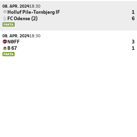
08. APR. 2024
18:30
Holluf Pile-Tornbjerg IF
1
FC Odense (2)
6
08. APR. 2024
18:30
NØFF
3
B 67
1