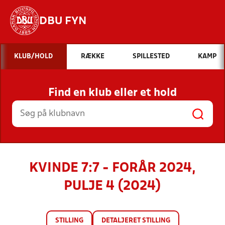
DBU FYN
Hvad vil du søge efter?
KLUB/HOLD
RÆKKE
SPILLESTED
KAMP
INDHOLD OG NYHEDER
Find en klub eller et hold
STILLINGER, RESULTATER, KLUBBER OG
HOLD
KVINDE 7:7 - FORÅR 2024,
PULJE 4 (2024)
STILLING
DETALJERET STILLING