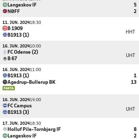
Langeskov IF
5
NØFF
2
11. JUN. 2024
18:30
B 1909
HHT
B1913 (1)
16. JUN. 2024
10:00
FC Odense (2)
UHT
B 67
16. JUN. 2024
11:00
B1913 (1)
1
Agedrup-Bullerup BK
13
16. JUN. 2024
14:00
FC Campus
UHT
B1913 (3)
17. JUN. 2024
18:30
Holluf Pile-Tornbjerg IF
8
Langeskov IF
2