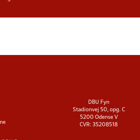
DBU Fyn
Stadionvej 50, opg. C
5200 Odense V
rne
CVR: 35208518