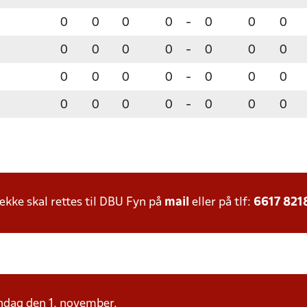
0
0
0
0
-
0
0
0
0
0
0
0
-
0
0
0
0
0
0
0
-
0
0
0
0
0
0
0
-
0
0
0
ke skal rettes til DBU Fyn på
mail
eller på tlf:
6617 821
øndag den 1. november.