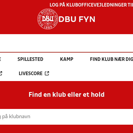
LOG PÅ KLUBOFFICE
VEJLEDNINGER TI
DBU FYN
E
SPILLESTED
KAMP
FIND KLUB NÆR DI
LIVESCORE
Find en klub eller et hold