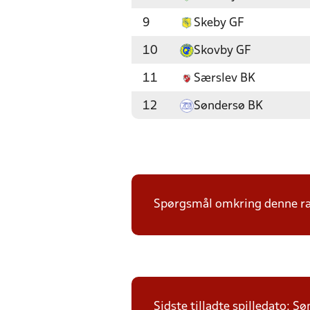
9
Skeby GF
10
Skovby GF
11
Særslev BK
12
Søndersø BK
Spørgsmål omkring denne ræk
Sidste tilladte spilledato: S