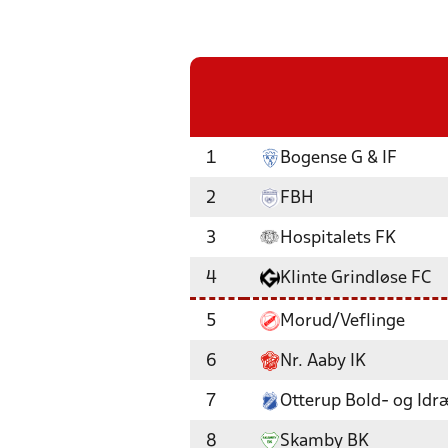
1
Bogense G & IF
2
FBH
3
Hospitalets FK
4
Klinte Grindløse FC
5
Morud/Veflinge
6
Nr. Aaby IK
7
Otterup Bold- og Idr
8
Skamby BK