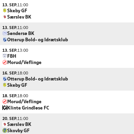
13. SEP.
11:00
Skeby GF
Særslev BK
13. SEP.
11:00
Søndersø BK
Otterup Bold- og Idrætsklub
13. SEP.
13:00
FBH
Morud/Veflinge
16. SEP.
18:00
Otterup Bold- og Idrætsklub
Skeby GF
18. SEP.
18:00
Morud/Veflinge
Klinte Grindløse FC
20. SEP.
11:00
Særslev BK
Skovby GF