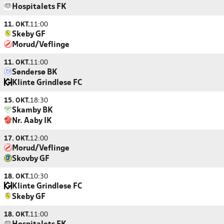
Hospitalets FK
11. OKT.
11:00
Skeby GF
Morud/Veflinge
11. OKT.
11:00
Søndersø BK
Klinte Grindløse FC
15. OKT.
18:30
Skamby BK
Nr. Aaby IK
17. OKT.
12:00
Morud/Veflinge
Skovby GF
18. OKT.
10:30
Klinte Grindløse FC
Skeby GF
18. OKT.
11:00