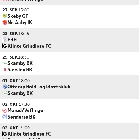
27. SEP.
15:00
Skeby GF
Nr. Aaby IK
28. SEP.
18:45
FBH
Klinte Grindløse FC
29. SEP.
18:30
Skamby BK
Særslev BK
01. OKT.
18:00
Otterup Bold- og Idrætsklub
Skamby BK
02. OKT.
17:30
Morud/Veflinge
Søndersø BK
03. OKT.
14:00
Klinte Grindløse FC