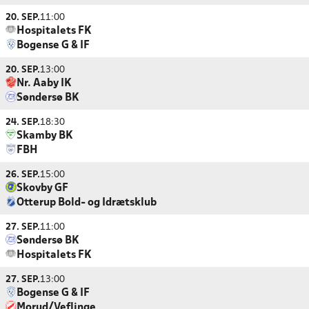
20. SEP.
11:00
Hospitalets FK
Bogense G & IF
20. SEP.
13:00
Nr. Aaby IK
Søndersø BK
24. SEP.
18:30
Skamby BK
FBH
26. SEP.
15:00
Skovby GF
Otterup Bold- og Idrætsklub
27. SEP.
11:00
Søndersø BK
Hospitalets FK
27. SEP.
13:00
Bogense G & IF
Morud/Veflinge