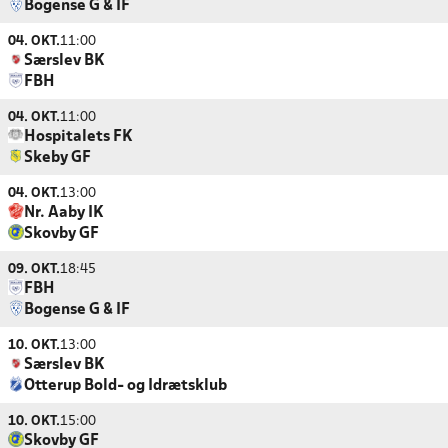
Bogense G & IF
04. OKT.
11:00
Særslev BK
FBH
04. OKT.
11:00
Hospitalets FK
Skeby GF
04. OKT.
13:00
Nr. Aaby IK
Skovby GF
09. OKT.
18:45
FBH
Bogense G & IF
10. OKT.
13:00
Særslev BK
Otterup Bold- og Idrætsklub
10. OKT.
15:00
Skovby GF