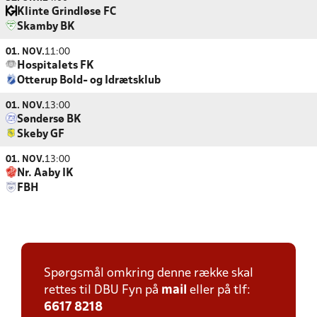
Klinte Grindløse FC
Skamby BK
01. NOV.
11:00
Hospitalets FK
Otterup Bold- og Idrætsklub
01. NOV.
13:00
Søndersø BK
Skeby GF
01. NOV.
13:00
Nr. Aaby IK
FBH
Spørgsmål omkring denne række skal
rettes til DBU Fyn på
mail
eller på tlf:
6617 8218