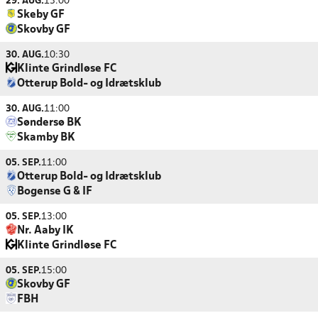
29. AUG.
13:00
Skeby GF
Skovby GF
30. AUG.
10:30
Klinte Grindløse FC
Otterup Bold- og Idrætsklub
30. AUG.
11:00
Søndersø BK
Skamby BK
05. SEP.
11:00
Otterup Bold- og Idrætsklub
Bogense G & IF
05. SEP.
13:00
Nr. Aaby IK
Klinte Grindløse FC
05. SEP.
15:00
Skovby GF
FBH