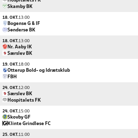
Hospitalets FK
Skamby BK
18. OKT.
13:00
Bogense G & IF
Søndersø BK
18. OKT.
13:00
Nr. Aaby IK
Særslev BK
19. OKT.
18:00
Otterup Bold- og Idrætsklub
FBH
24. OKT.
12:00
Særslev BK
Hospitalets FK
24. OKT.
15:00
Skovby GF
Klinte Grindløse FC
25. OKT.
11:00