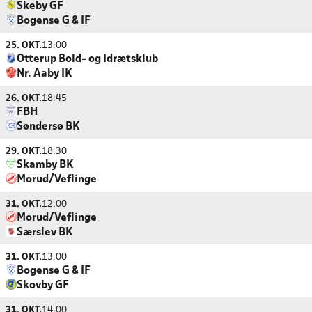
Skeby GF
Bogense G & IF
25. OKT.
13:00
Otterup Bold- og Idrætsklub
Nr. Aaby IK
26. OKT.
18:45
FBH
Søndersø BK
29. OKT.
18:30
Skamby BK
Morud/Veflinge
31. OKT.
12:00
Morud/Veflinge
Særslev BK
31. OKT.
13:00
Bogense G & IF
Skovby GF
31. OKT.
14:00