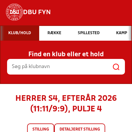
DBU FYN
Hvad vil du søge efter?
KLUB/HOLD
RÆKKE
SPILLESTED
KAMP
INDHOLD OG NYHEDER
Find en klub eller et hold
STILLINGER, RESULTATER, KLUBBER OG
HOLD
HERRER S4, EFTERÅR 2026
(11:11/9:9), PULJE 4
STILLING
DETALJERET STILLING