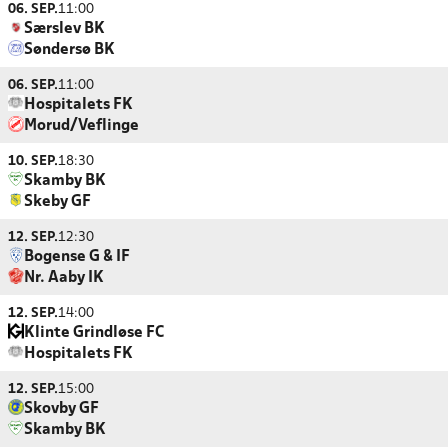
06. SEP.
11:00
Særslev BK
Søndersø BK
06. SEP.
11:00
Hospitalets FK
Morud/Veflinge
10. SEP.
18:30
Skamby BK
Skeby GF
12. SEP.
12:30
Bogense G & IF
Nr. Aaby IK
12. SEP.
14:00
Klinte Grindløse FC
Hospitalets FK
12. SEP.
15:00
Skovby GF
Skamby BK