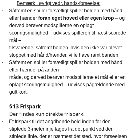
Bemærk i øvrigt vedr. hands-forseelse:
·
Såfremt en spiller forsætligt spiller bolden med hånd
eller hænder
foran eget
hoved eller egen krop
– og
derved berøver modspillerne en oplagt
scoringsmulighed – udvises spilleren til næst scorede
mål –
tilsvarende, såfremt bolden, hvis den ikke var blevet
stoppet med hånd/hænder, ville have ramt banden.
·
Såfremt en spiller forsætligt spiller bolden med hånd
eller hænder på anden
måde, og derved berøver modspillerne et mål eller en
oplagt scoringsmulighed – udvises pågældende med
gult kort.
§ 13 Frispark
Der findes kun direkte frispark.
·
Et frispark til det angribende hold inden for den
stiplede 3-meterlinje tages fra det punkt ved den
stiplede linje, der er nærmest det sted, hvor forseelsen