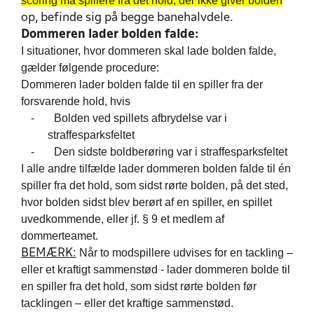
scoring må spillere fra det hold, der ikke giver bolden
op, befinde sig på begge banehalvdele.
Dommeren lader bolden falde:
I situationer, hvor dommeren skal lade bolden falde,
gælder følgende procedure:
Dommeren lader bolden falde til en spiller fra der
forsvarende hold, hvis
-
Bolden ved spillets afbrydelse var i
straffesparksfeltet
-
Den sidste boldberøring var i straffesparksfeltet
I alle andre tilfælde lader dommeren bolden falde til én
spiller fra det hold, som sidst rørte bolden, på det sted,
hvor bolden sidst blev berørt af en spiller, en spillet
uvedkommende, eller jf. § 9 et medlem af
dommerteamet.
Når to modspillere udvises for en tackling –
BEMÆRK:
eller et kraftigt sammenstød - lader dommeren bolde til
en spiller fra det hold, som sidst rørte bolden før
tacklingen – eller det kraftige sammenstød.