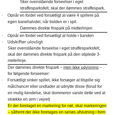
Sker ovenstående forseelser i eget
straffesparksfelt, skal der dømmes straffespark.
·
Opnår en fordel ved forsætligt at være 4 spillere på
egen banehalvdel, når bolden er i spil.
Dømmes direkte frispark på midterlinjen
·
Opnår en fordel ved forsætligt at holde i banden
·
Udskifter ulovligt
Sker ovenstående forseelse i eget straffesparksfelt,
skal der dømmes direkte frispark på den stiplede 3-
meterlinje.
Der dømmes direkte frispark –
men ikke udvisning
–
for følgende forseelser:
·
Forsætligt sinker spillet, ikke forsøger at tilspille sig
målchancer eller undlader at udnytte disse (forud for
en mulig kendelse, skal dommeren varsle dette ved at
strække en arm i vejret)
Er der foretaget en markering for nøl, skal markeringen
– såfremt der ikke foretages en seriøs afslutning i form