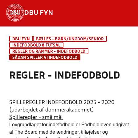
DBU FYN
Hvad vil du søge efter?
DBU FYN
FÆLLES - BØRN/UNGDOM/SENIOR
INDHOLD OG NYHEDER
INDEFODBOLD & FUTSAL
REGLER OG RAMMER - INDEFODBOLD
STILLINGER, RESULTATER, KLUBBER OG
SÅDAN SPILLER VI INDEFODBOLD
HOLD
REGLER - INDEFODBOLD
SPILLEREGLER INDEFODBOLD 2025 - 2026
(udarbejdet af dommerakademiet)
Spilleregler - små mål
Lovgrundlaget for indefodbold er Fodboldloven udgivet
af The Board med de ændringer, tilføjelser og