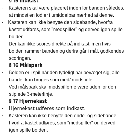
§ 15 Indkast
·
Kasteren skal være placeret inden for banden således,
at mindst en fod er i umiddelbar nærhed af denne.
·
Kasteren kan ikke benytte den sidebande, hvorfra
kastet udføres, som "medspiller" og derved igen spille
bolden.
·
Der kan ikke scores direkte på indkast, men hvis
bolden rammer banden og derfra går i mål, godkendes
scoringen.
§ 16 Målspark
·
Bolden er i spil når den tydeligt har bevæget sig, alle
bander kan bruges som med/ modspiller
·
Ved målspark skal modspillerne være uden for den
stiplede 3-meterlinje.
§ 17 Hjørnekast
·
Hjørnekast udføres som indkast.
·
Kasteren kan ikke benytte den ende- og sidebande,
hvorfra kastet udføres, som "medspiller" og derved
igen spille bolden.