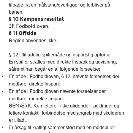
tilbage fra en målstang/overligger og forbliver på
banen.
§ 10 Kampens resultat
Jf. Fodboldloven.
§ 11 Offside
Reglen anvendes ikke.
§ 12 Utilladelig spillemåde og usportslig opførsel
En spiller straffes med direkte frispark og udvisning,
såfremt han begår en af følgende forseelser:
·
En af de i Fodboldloven, § 12, nævnte forseelser, der
medfører direkte frispark
·
En af de i Fodboldloven nævnte forseelser der
medfører indirekte frispark
Kun lettere - ikke glidende - tacklinger og
BEMÆRK:
lettere kontakt i forbindelse med angreb med skulderen
er tilladt.
·
Er årsag til kraftigt sammenstød med en modspiller