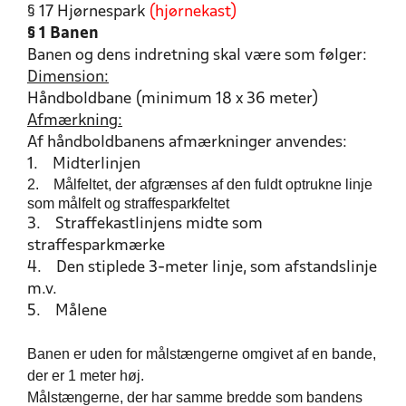
§ 17 Hjørnespark
(hjørnekast)
§ 1 Banen
Banen og dens indretning skal være som følger:
Dimension:
Håndboldbane (minimum 18 x 36 meter)
Afmærkning:
Af håndboldbanens afmærkninger anvendes:
1.
Midterlinjen
2.
Målfeltet, der afgrænses af den fuldt optrukne linje
som målfelt og straffesparkfeltet
3.
Straffekastlinjens midte som
straffesparkmærke
4.
Den stiplede 3-meter linje, som afstandslinje
m.v.
5.
Målene
Banen er uden for målstængerne omgivet af en bande,
der er 1 meter høj.
Målstængerne, der har samme bredde som bandens