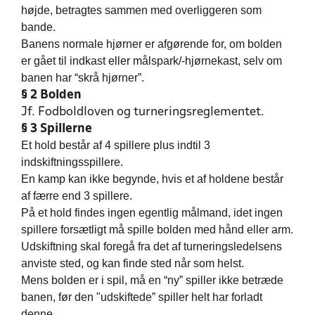
højde, betragtes sammen med overliggeren som
bande.
Banens normale hjørner er afgørende for, om bolden
er gået til indkast eller målspark/-hjørnekast, selv om
banen har “skrå hjørner”.
§ 2 Bolden
Jf. Fodboldloven og turneringsreglementet.
§ 3 Spillerne
Et hold består af 4 spillere plus indtil 3
indskiftningsspillere.
En kamp kan ikke begynde, hvis et af holdene består
af færre end 3 spillere.
På et hold findes ingen egentlig målmand, idet ingen
spillere forsætligt må spille bolden med hånd eller arm.
Udskiftning skal foregå fra det af turneringsledelsens
anviste sted, og kan finde sted når som helst.
Mens bolden er i spil, må en “ny” spiller ikke betræde
banen, før den "udskiftede” spiller helt har forladt
denne.