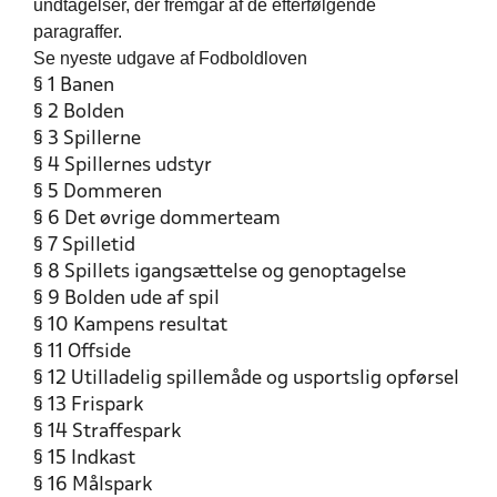
undtagelser, der fremgår af de efterfølgende
paragraffer.
Se nyeste udgave af Fodboldloven
§ 1 Banen
§ 2 Bolden
§ 3 Spillerne
§ 4 Spillernes udstyr
§ 5 Dommeren
§ 6 Det øvrige dommerteam
§ 7 Spilletid
§ 8 Spillets igangsættelse og genoptagelse
§ 9 Bolden ude af spil
§ 10 Kampens resultat
§ 11 Offside
§ 12 Utilladelig spillemåde og usportslig opførsel
§ 13 Frispark
§ 14 Straffespark
§ 15 Indkast
§ 16 Målspark