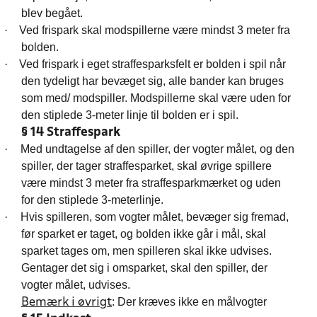
blev begået.
·
Ved frispark skal modspillerne være mindst 3 meter fra
bolden.
·
Ved frispark i eget straffesparksfelt er bolden i spil når
den tydeligt har bevæget sig, alle bander kan bruges
som med/ modspiller. Modspillerne skal være uden for
den stiplede 3-meter linje til bolden er i spil.
§ 14 Straffespark
·
Med undtagelse af den spiller, der vogter målet, og den
spiller, der tager straffesparket, skal øvrige spillere
være mindst 3 meter fra straffesparkmærket og uden
for den stiplede 3-meterlinje.
·
Hvis spilleren, som vogter målet, bevæger sig fremad,
før sparket er taget, og bolden ikke går i mål, skal
sparket tages om, men spilleren skal ikke udvises.
Gentager det sig i omsparket, skal den spiller, der
vogter målet, udvises.
: Der kræves ikke en målvogter
Bemærk i øvrigt