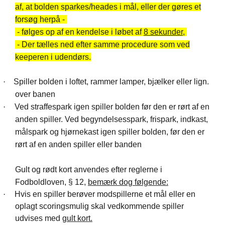
af, at bolden sparkes/heades i mål, eller der gøres et
forsøg herpå -
- følges op af en kendelse i løbet af
8 sekunder
,
- Der tælles ned efter samme procedure som ved
keeperen i udendørs.
·
Spiller bolden i loftet, rammer lamper, bjælker eller lign.
over banen
·
Ved straffespark igen spiller bolden før den er rørt af en
anden spiller. Ved begyndelsesspark, frispark, indkast,
målspark og hjørnekast igen spiller bolden, før den er
rørt af en anden spiller eller banden
Gult og rødt kort anvendes efter reglerne i
Fodboldloven, § 12,
bemærk dog følgende:
·
Hvis en spiller berøver modspillerne et mål eller en
oplagt scoringsmulig skal vedkommende spiller
udvises med
gult kort.