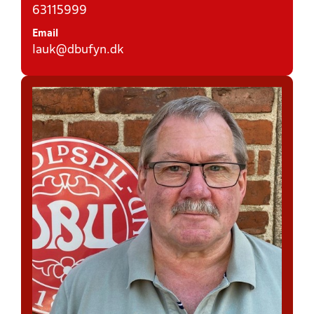
63115999
Email
lauk@dbufyn.dk