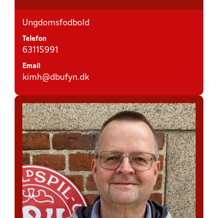
Ungdomsfodbold
Telefon
63115991
Email
kimh@dbufyn.dk