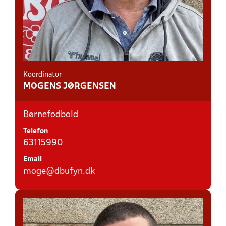
Koordinator
MOGENS JØRGENSEN
Børnefodbold
Telefon
63115990
Email
moge@dbufyn.dk