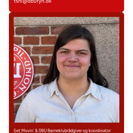
tsni@dbufyn.dk
Get Movin' & DBU Børneklubrådgiver og koordinator