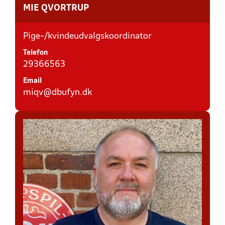
MIE QVORTRUP
Pige-/kvindeudvalgskoordinator
Telefon
29366563
Email
miqv@dbufyn.dk