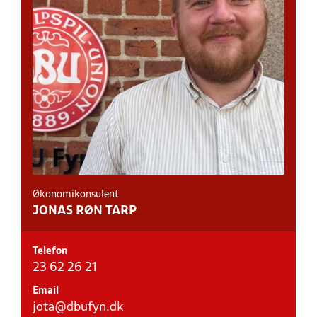
Økonomikonsulent
JONAS RØN TARP
Telefon
23 62 26 21
Email
jota@dbufyn.dk