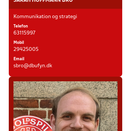
SARAH HOFFMANN BRO
Kommunikation og strategi
Telefon
63115997
Mobil
29425005
Email
sbro@dbufyn.dk