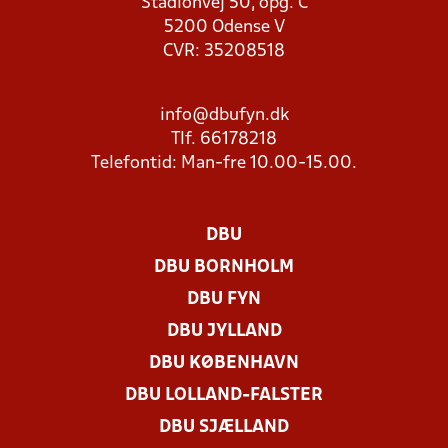
Stadionvej 50, opg. C
5200 Odense V
CVR: 35208518
info@dbufyn.dk
Tlf. 66178218
Telefontid: Man-fre 10.00-15.00.
DBU
DBU BORNHOLM
DBU FYN
DBU JYLLAND
DBU KØBENHAVN
DBU LOLLAND-FALSTER
DBU SJÆLLAND