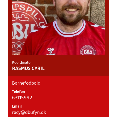
Koordinator
RASMUS CYRIL
Børnefodbold
Telefon
63115992
Email
racy@dbufyn.dk