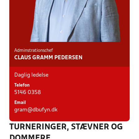
Adminstrationschef
CLAUS GRAMM PEDERSEN
Daglig ledelse
Telefon
5146 0358
Email
gram@dbufyn.dk
TURNERINGER, STÆVNER OG
DOMMERE