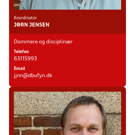
Koordinator
JØRN JENSEN
Dommere og disciplinær
Telefon
63115993
Email
jjnn@dbufyn.dk