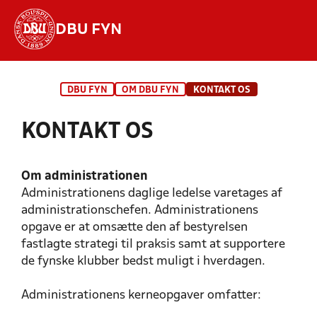
DBU FYN
Hvad vil du søge efter?
DBU FYN
OM DBU FYN
KONTAKT OS
INDHOLD OG NYHEDER
KONTAKT OS
STILLINGER, RESULTATER, KLUBBER OG
HOLD
Om administrationen
Administrationens daglige ledelse varetages af
administrationschefen. Administrationens
opgave er at omsætte den af bestyrelsen
fastlagte strategi til praksis samt at supportere
de fynske klubber bedst muligt i hverdagen.
Administrationens kerneopgaver omfatter: