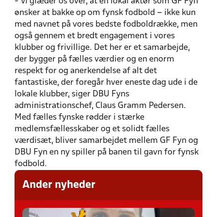
- Vi glæder os over, at en lokal aktør som GF Fyn
ønsker at bakke op om fynsk fodbold – ikke kun
med navnet på vores bedste fodboldrække, men
også gennem et bredt engagement i vores
klubber og frivillige. Det her er et samarbejde,
der bygger på fælles værdier og en enorm
respekt for og anerkendelse af alt det
fantastiske, der foregår hver eneste dag ude i de
lokale klubber, siger DBU Fyns
administrationschef, Claus Gramm Pedersen.
Med fælles fynske rødder i stærke
medlemsfællesskaber og et solidt fælles
værdisæt, bliver samarbejdet mellem GF Fyn og
DBU Fyn en ny spiller på banen til gavn for fynsk
fodbold.
Ander nyheder