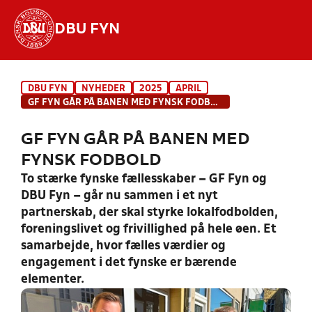
DBU FYN
Hvad vil du søge efter?
DBU FYN
NYHEDER
2025
APRIL
INDHOLD OG NYHEDER
GF FYN GÅR PÅ BANEN MED FYNSK FODBOLD
STILLINGER, RESULTATER, KLUBBER OG
GF FYN GÅR PÅ BANEN MED
HOLD
FYNSK FODBOLD
To stærke fynske fællesskaber – GF Fyn og
DBU Fyn – går nu sammen i et nyt
partnerskab, der skal styrke lokalfodbolden,
foreningslivet og frivillighed på hele øen. Et
samarbejde, hvor fælles værdier og
engagement i det fynske er bærende
elementer.