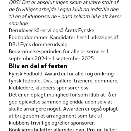
OBS! Det er absolut ingen skam at være stolt af
Krogh Savange (Kildemosens BK)
de frivilliges arbejde i egen klub og indstille den
2018: Michael Bjørn Nielsen (Fjordager IF) og Jesper
Hoffmann (MG&BK)
til en af klubpriserne - også selvom ikke alt kører
2017: Søren Møller (Årslev BK) og Jeff Outzen
snorlige.
(B1913)
Derudover kårer vi også Årets Fynske
2016: Jan Knudsen (KRFK) og Peter Illum
(Kildemosens BK)
Fodbolddommer. Kandidater hertil udvælges af
DBU Fyns dommerudvalg.
Bedømmelsesperioden for alle priserne er 1.
september 2024 - 1.september 2025.
Bliv en del af festen
Fynsk Fodbold Award er for alle i og omkring
fynsk fodbold. Dvs. spillere, trænere, dommere,
klubledere, klubbers sponsorer osv.
Det er en oplagt mulighed for som klub at få en
god oplevelse sammen og endda uden selv at
skulle arrangere noget. Awarden er også oplagt
at bruge som et arrangement som tak til
klubbens frivillige og/eller sponsorer.
Book jeres billetter allerede i dag. Pris pr. billet: