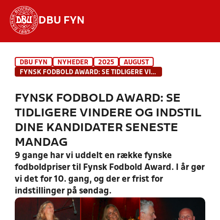
DBU FYN
Hvad vil du søge efter?
DBU FYN
NYHEDER
2025
AUGUST
INDHOLD OG NYHEDER
FYNSK FODBOLD AWARD: SE TIDLIGERE VINDERE OG INDSTIL DINE KANDIDATER SENESTE MANDAG
STILLINGER, RESULTATER, KLUBBER OG
FYNSK FODBOLD AWARD: SE
HOLD
TIDLIGERE VINDERE OG INDSTIL
DINE KANDIDATER SENESTE
MANDAG
9 gange har vi uddelt en række fynske
fodboldpriser til Fynsk Fodbold Award. I år gør
vi det for 10. gang, og der er frist for
indstillinger på søndag.