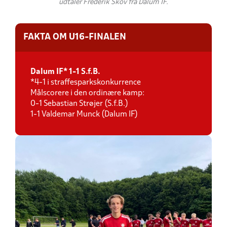
udtaler Frederik Skov fra Dalum IF.
FAKTA OM U16-FINALEN
Dalum IF* 1-1 S.f.B.
*4-1 i straffesparkskonkurrence
Målscorere i den ordinære kamp:
0-1 Sebastian Strøjer (S.f.B.)
1-1 Valdemar Munck (Dalum IF)