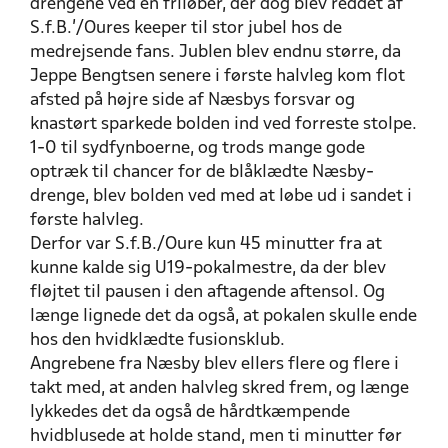
drengene ved en friløber, der dog blev reddet af
S.f.B.’/Oures keeper til stor jubel hos de
medrejsende fans. Jublen blev endnu større, da
Jeppe Bengtsen senere i første halvleg kom flot
afsted på højre side af Næsbys forsvar og
knastørt sparkede bolden ind ved forreste stolpe.
1-0 til sydfynboerne, og trods mange gode
optræk til chancer for de blåklædte Næsby-
drenge, blev bolden ved med at løbe ud i sandet i
første halvleg.
Derfor var S.f.B./Oure kun 45 minutter fra at
kunne kalde sig U19-pokalmestre, da der blev
fløjtet til pausen i den aftagende aftensol. Og
længe lignede det da også, at pokalen skulle ende
hos den hvidklædte fusionsklub.
Angrebene fra Næsby blev ellers flere og flere i
takt med, at anden halvleg skred frem, og længe
lykkedes det da også de hårdtkæmpende
hvidblusede at holde stand, men ti minutter før