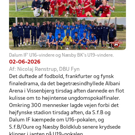
Dalum IF' U16-vindere og Næsby BK's U19-vindere.
02-06-2026
Af: Nicolaj Rønstrup, DBU Fyn
Det duftede af fodbold, frankfurter og fynsk
finaledrama, da det bøgetræsindhyllede Albani
Arena i Vissenbjerg tirsdag aften dannede en flot
kulisse om to højintense ungdomspokalfinaler.
Omkring 300 mennesker lagde vejen forbi det
højfynske stadion tirsdag aften, da S.f.B og
Dalum IF kæmpede om U16-pokalen, og
S.f.B/Oure og Næsby Boldklub senere krydsede
klinger i jagten på U19-pokalen.