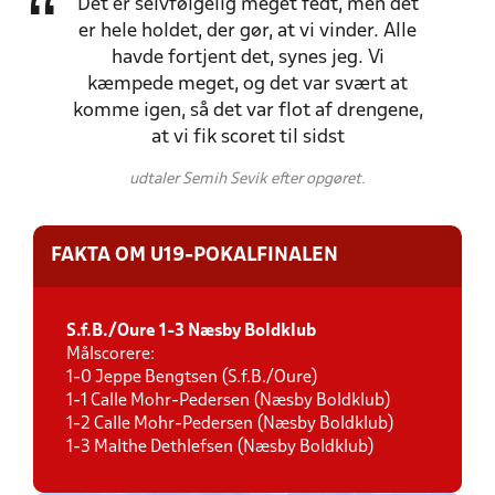
Det er selvfølgelig meget fedt, men det
er hele holdet, der gør, at vi vinder. Alle
havde fortjent det, synes jeg. Vi
kæmpede meget, og det var svært at
komme igen, så det var flot af drengene,
at vi fik scoret til sidst
udtaler Semih Sevik efter opgøret.
FAKTA OM U19-POKALFINALEN
S.f.B./Oure 1-3 Næsby Boldklub
Målscorere:
1-0 Jeppe Bengtsen (S.f.B./Oure)
1-1 Calle Mohr-Pedersen (Næsby Boldklub)
1-2 Calle Mohr-Pedersen (Næsby Boldklub)
1-3 Malthe Dethlefsen (Næsby Boldklub)