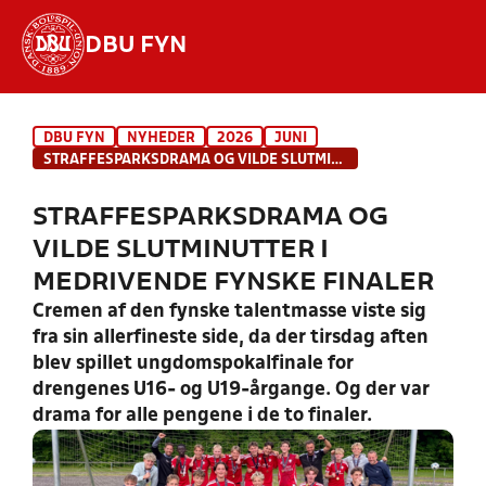
DBU FYN
Hvad vil du søge efter?
DBU FYN
NYHEDER
2026
JUNI
INDHOLD OG NYHEDER
STRAFFESPARKSDRAMA OG VILDE SLUTMINUTTER I MEDRIVENDE FYNSKE FINALER
STILLINGER, RESULTATER, KLUBBER OG
STRAFFESPARKSDRAMA OG
HOLD
VILDE SLUTMINUTTER I
MEDRIVENDE FYNSKE FINALER
Cremen af den fynske talentmasse viste sig
fra sin allerfineste side, da der tirsdag aften
blev spillet ungdomspokalfinale for
drengenes U16- og U19-årgange. Og der var
drama for alle pengene i de to finaler.