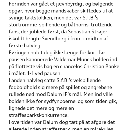
Forinden var gået et jævnbyrdigt og bølgende
opgør, hvor begge mandskaber skiftedes til at
svinge taktstokken, men det var S.f.B.’s
stortromme-spillende og båthorns-truttende
fans, der jublede først, da Sebastian Strøjer
iskoldt bragte Svendborg i front i midten af
første halvleg.
Føringen holdt dog ikke længe for kort før
pausen kanonerede Valdemar Munck bolden ind
på flotteste vis bag en chanceløs Christian Banke
i målet. 1-1 ved pausen.
I anden halvleg satte S.f.B.’s velspillende
fodboldhold sig mere på spillet og angrebene
rullede ned mod Dalum IF’s mål. Men ind ville
bolden ikke for sydfynboerne, og som tiden gik,
lignede det mere og mere en
straffesparkskonkurrence.
I overtiden var Dalum dog tæt på at afgøre det
allerede inden straffespark, men en mirakuløs