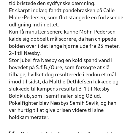
tid bristede den sydfynske dæmning.
Et skarpt indlæg fandt pandebrasken på Calle
Mohr-Pedersen, som flot stangede en forløsende
udligning ind i nettet.
Kun få minutter senere kunne Mohr-Pedersen
kalde sig dobbelt målscorere, da han chippede
bolden over i det lange hjørne ude fra 25 meter.
2-1 til Næsby.
Stor jubel fra Næsby og en kold spand vand i
hovedet på S.f.B./Oure, som forsøgte at slå
tilbage, hvilket dog resulterede i endnu et mål
imod til sidst, da Malthe Dethlefsen lukkede og
slukkede til kampens resultat 3-1 til Næsby
Boldklub, som i semifinalen slog OB ud.
Pokalfighter blev Næsbys Semih Sevik, og han
var hurtig til at give prisen videre til sine
holdkammerater.