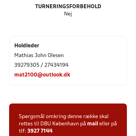
TURNERINGSFORBEHOLD
Nej
Holdleder
Mathias John Olesen
39279305 / 27434194
mat2100@outlook.dk
Spørgsmål omkring denne række skal
rettes til DBU København på
mail
eller på
tlf:
3927 7144