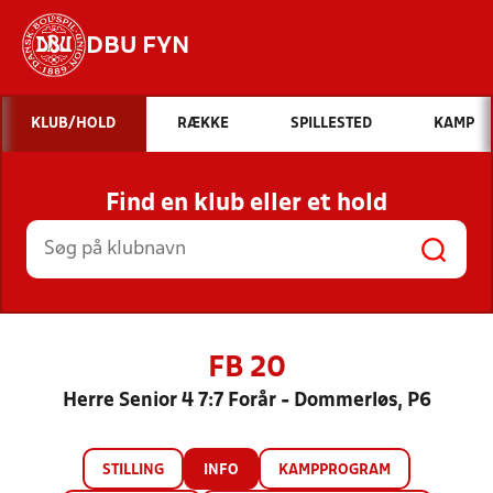
DBU FYN
Hvad vil du søge efter?
KLUB/HOLD
RÆKKE
SPILLESTED
KAMP
INDHOLD OG NYHEDER
Find en klub eller et hold
STILLINGER, RESULTATER, KLUBBER OG
HOLD
FB 20
Herre Senior 4 7:7 Forår - Dommerløs, P6
STILLING
INFO
KAMPPROGRAM