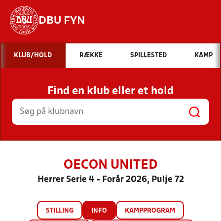
DBU FYN
Hvad vil du søge efter?
KLUB/HOLD
RÆKKE
SPILLESTED
KAMP
INDHOLD OG NYHEDER
Find en klub eller et hold
STILLINGER, RESULTATER, KLUBBER OG
HOLD
OECON UNITED
Herrer Serie 4 - Forår 2026, Pulje 72
STILLING
INFO
KAMPPROGRAM