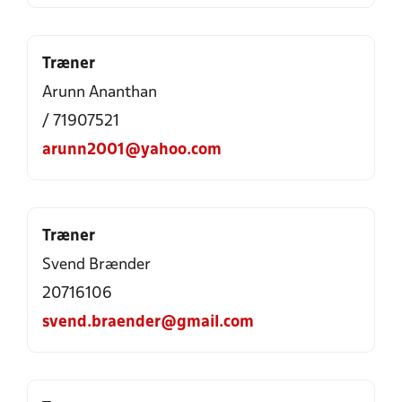
Træner
Arunn Ananthan
/ 71907521
arunn2001@yahoo.com
Træner
Svend Brænder
20716106
svend.braender@gmail.com