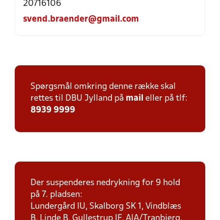
20716106
svend.braender@gmail.com
Spørgsmål omkring denne række skal
rettes til DBU Jylland på
mail
eller på tlf:
8939 9999
Der suspenderes nedrykning for 9 hold
på 7. pladsen:
Lundergård IU, Skalborg SK 1, Vindblæs
B, Linde B, Gullestrup IF, AIA/Tranbjerg,