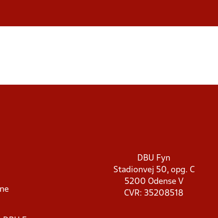
DBU Fyn
Stadionvej 50, opg. C
5200 Odense V
rne
CVR: 35208518