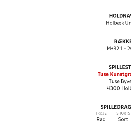
HOLDNA
Holbæk Un
RÆKK
M+32 1 - 
SPILLES
Tuse Kunstg
Tuse Byve
4300 Hol
SPILLEDRAG
TRØJE
SHORTS
Rød
Sort