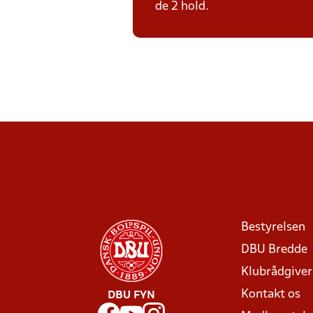
de 2 hold.
Bestyrelsen
DBU Bredde
Klubrådgive
Kontakt os
DBU FYN