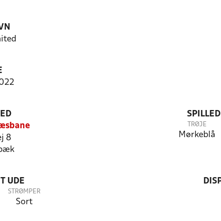
VN
ited
E
2022
TED
SPILLE
TRØJE
ræsbane
Mørkeblå
j 8
bæk
T UDE
DIS
STRØMPER
Sort