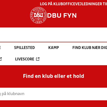
LOG PÅ KLUBOFFICE
VEJLEDNINGER TI
DBU FYN
E
SPILLESTED
KAMP
FIND KLUB NÆR DI
LIVESCORE
Find en klub eller et hold