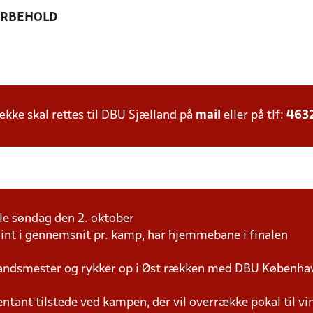
ORBEHOLD
ke skal rettes til DBU Sjælland på
mail
eller på tlf:
463
nale søndag den 2. oktober
oint i gennemsnit pr. kamp, har hjemmebane i finalen
landsmester og rykker op i Øst rækken med DBU Københa
tant tilstede ved kampen, der vil overrække pokal til vi