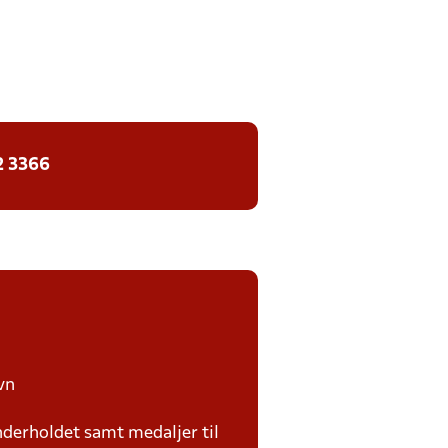
2 3366
vn
nderholdet samt medaljer til